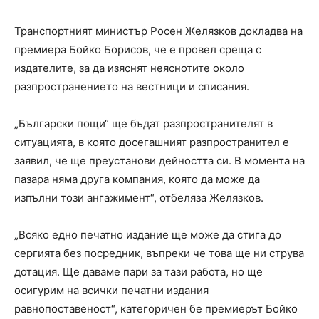
Транспортният министър Росен Желязков докладва на
премиера Бойко Борисов, че е провел среща с
издателите, за да изяснят неяснотите около
разпространението на вестници и списания.
„Български пощи“ ще бъдат разпространителят в
ситуацията, в която досегашният разпространител е
заявил, че ще преустанови дейността си. В момента на
пазара няма друга компания, която да може да
изпълни този ангажимент“, отбеляза Желязков.
„Всяко едно печатно издание ще може да стига до
сергията без посредник, въпреки че това ще ни струва
дотация. Ще даваме пари за тази работа, но ще
осигурим на всички печатни издания
равнопоставеност“, категоричен бе премиерът Бойко