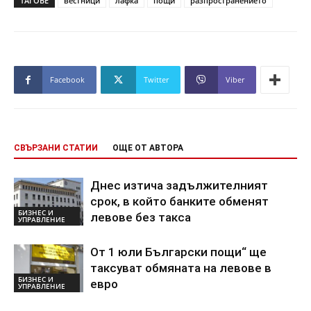
ТАГОВЕ
вестници
лафка
пощи
разпространението
Facebook
Twitter
Viber
СВЪРЗАНИ СТАТИИ
ОЩЕ ОТ АВТОРА
Днес изтича задължителният
срок, в който банките обменят
БИЗНЕС И
левове без такса
УПРАВЛЕНИЕ
От 1 юли Български пощи“ ще
таксуват обмяната на левове в
БИЗНЕС И
евро
УПРАВЛЕНИЕ