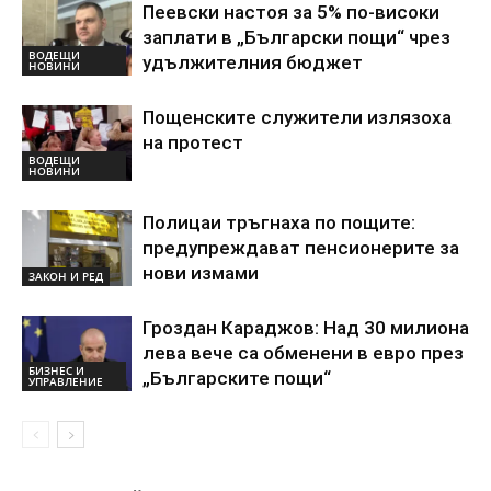
Пеевски настоя за 5% по-високи
заплати в „Български пощи“ чрез
ВОДЕЩИ
удължителния бюджет
НОВИНИ
Пощенските служители излязоха
на протест
ВОДЕЩИ
НОВИНИ
Полицаи тръгнаха по пощите:
предупреждават пенсионерите за
нови измами
ЗАКОН И РЕД
Гроздан Караджов: Над 30 милиона
лева вече са обменени в евро през
БИЗНЕС И
„Българските пощи“
УПРАВЛЕНИЕ