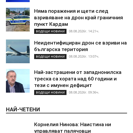
Няма поражения и щети след
взривяване на дрон край граничния
пункт Кардам
08.08.2026г. 14:21ч.
ВОДЕЩИ НОВИНИ
Неидентифициран дрон се взриви на
българска територия
08.08.2026г. 13:07ч.
ВОДЕЩИ НОВИНИ
Най-застрашени от западнонилска
треска са хората над 60 години и
тези с имунен дефицит
08.08.2026г. 09:36ч.
ВОДЕЩИ НОВИНИ
НАЙ-ЧЕТЕНИ
Корнелия Нинова: Наистина ни
управляват палячовци