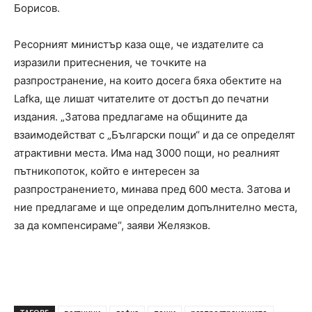
Борисов.
Ресорният министър каза още, че издателите са
изразили притеснения, че точките на
разпространение, на които досега бяха обектите на
Lafka, ще лишат читателите от достъп до печатни
издания. „Затова предлагаме на общините да
взаимодействат с „Български пощи“ и да се определят
атрактивни места. Има над 3000 пощи, но реалният
пътникопоток, който е интересен за
разпространението, минава пред 600 места. Затова и
ние предлагаме и ще определим допълнително места,
за да компенсираме“, заяви Желязков.