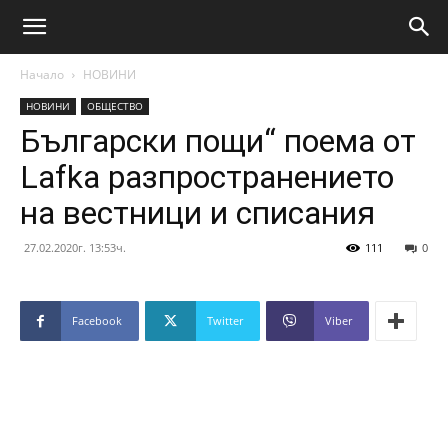
Начало
НОВИНИ
НОВИНИ
ОБЩЕСТВО
Български пощи“ поема от
Lafka разпространението
на вестници и списания
27.02.2020г. 13:53ч.
111
0
Facebook
Twitter
Viber