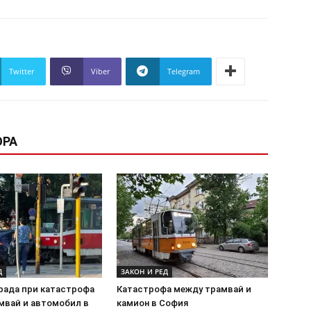
Twitter
Viber
Telegram
ОРА
Д
ЗАКОН И РЕД
рада при катастрофа
Катастрофа между трамвай и
мвай и автомобил в
камион в София