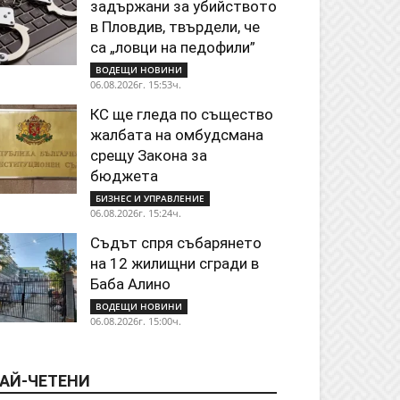
задържани за убийството
в Пловдив, твърдели, че
са „ловци на педофили”
ВОДЕЩИ НОВИНИ
06.08.2026г. 15:53ч.
КС ще гледа по същество
жалбата на омбудсмана
срещу Закона за
бюджета
БИЗНЕС И УПРАВЛЕНИЕ
06.08.2026г. 15:24ч.
Съдът спря събарянето
на 12 жилищни сгради в
Баба Алино
ВОДЕЩИ НОВИНИ
06.08.2026г. 15:00ч.
АЙ-ЧЕТЕНИ