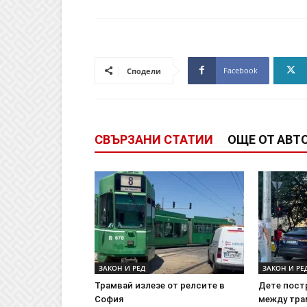
Facebook
Сподели
СВЪРЗАНИ СТАТИИ
ОЩЕ ОТ АВТ
ЗАКОН И РЕД
ЗАКОН И РЕ
Трамвай излезе от релсите в
Дете пост
София
между тра