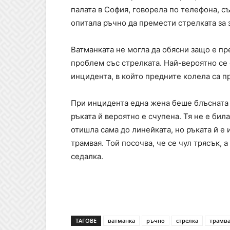
палата в София, говорела по телефона, съ
опитала ръчно да премести стрелката за 
Ватманката не могла да обясни защо е пр
проблем със стрелката. Най-вероятно се е
инцидента, в който предните колела са п
При инцидента една жена беше блъсната о
ръката й вероятно е счупена. Тя не е бил
отишла сама до линейката, но ръката й е 
трамвая. Той посочва, че се чул трясък, а
седалка.
ТАГОВЕ
ватманка
ръчно
стрелка
трамв