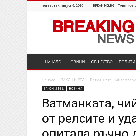
четвъртък, август 6, 2026
BREAKING.BG – Това, което
Breaking.bg
НАЧАЛО
НОВИНИ
ОБЩЕСТВО
ПОЛИТИ
Начало
ЗАКОН И РЕД
Ватманката, чийто травма
ЗАКОН И РЕД
НОВИНИ
Ватманката, чи
от релсите и уд
опитала ръчно 