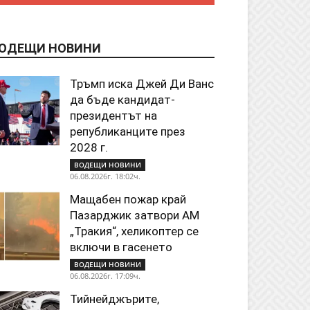
ОДЕЩИ НОВИНИ
Тръмп иска Джей Ди Ванс
да бъде кандидат-
президентът на
републиканците през
2028 г.
ВОДЕЩИ НОВИНИ
06.08.2026г. 18:02ч.
Мащабен пожар край
Пазарджик затвори АМ
„Тракия“, хеликоптер се
включи в гасенето
ВОДЕЩИ НОВИНИ
06.08.2026г. 17:09ч.
Тийнейджърите,