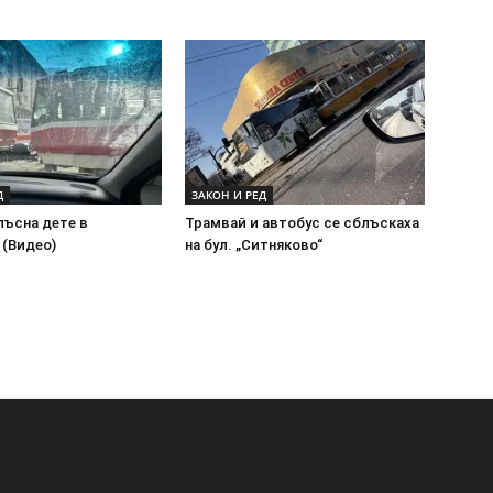
Д
ЗАКОН И РЕД
лъсна дете в
Трамвай и автобус се сблъскаха
 (Видео)
на бул. „Ситняково“