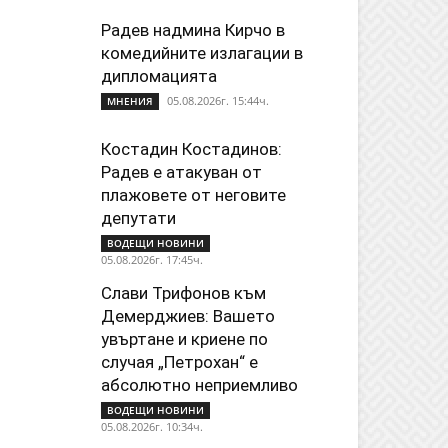
Радев надмина Кирчо в
комедийните излагации в
дипломацията
05.08.2026г. 15:44ч.
МНЕНИЯ
Костадин Костадинов:
Радев е атакуван от
плажoвете от неговите
депутати
ВОДЕЩИ НОВИНИ
05.08.2026г. 17:45ч.
Слави Трифонов към
Демерджиев: Вашето
увъртане и криене по
случая „Петрохан“ е
абсолютно неприемливо
ВОДЕЩИ НОВИНИ
05.08.2026г. 10:34ч.