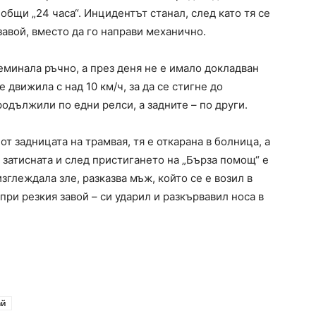
общи „24 часа“. Инцидентът станал, след като тя се
завой, вместо да го направи механично.
еминала ръчно, а през деня не е имало докладван
 движила с над 10 км/ч, за да се стигне до
родължили по едни релси, а задните – по други.
т задницата на трамвая, тя е откарана в болница, а
а затисната и след пристигането на „Бърза помощ“ е
изглеждала зле, разказва мъж, който се е возил в
 при резкия завой – си ударил и разкървавил носа в
ай