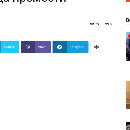
В
69
0
Twitter
Viber
Telegram