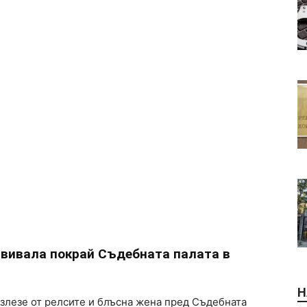
авивала покрай Съдебната палата в
Н
излезе от релсите и блъсна жена пред Съдебната