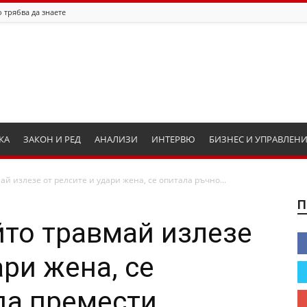
 трябва да знаете
КА
ЗАКОН И РЕД
АНАЛИЗИ
ИНТЕРВЮ
БИЗНЕС И УПРАВЛЕН
й излезе от релсите и удари жена, се опитала ръчно...
П
йто травмай излезе
ари жена, се
да премести