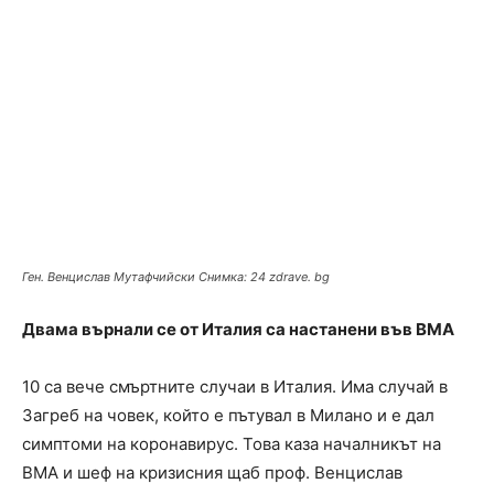
Ген. Венцислав Мутафчийски Снимка: 24 zdrave. bg
Двама върнали се от Италия са настанени във ВМА
10 са вече смъртните случаи в Италия. Има случай в
Загреб на човек, който е пътувал в Милано и е дал
симптоми на коронавирус. Това каза началникът на
ВМА и шеф на кризисния щаб проф. Венцислав