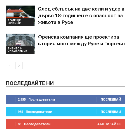
След сблъсък на две коли и удар в
дърво 18-годишен е с опасност за
ВОДЕЩИ
живота в Русе
НОВИНИ
Френска компания ще проектира
втория мост между Русе и Гюргево
БИЗНЕС И
УПРАВЛЕНИЕ
ПОСЛЕДВАЙТЕ НИ
2,955
Последователи
ПОСЛЕДВАЙ
985
Последователи
ПОСЛЕДВАЙ
88
Последователи
АБОНИРАЙ СЕ