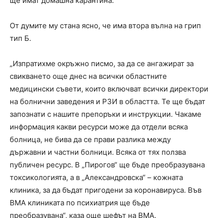
ще имат домашна карантина.“
От думите му стана ясно, че има втора вълна на грип
тип Б.
„Изпратихме окръжно писмо, за да се ангажират за
свикването още днес на всички областните
медицински съвети, които включват всички директори
на болнични заведения и РЗИ в областта. Те ще бъдат
запознати с нашите препоръки и инструкции. Чакаме
информация какви ресурси може да отдели всяка
болница, не бива да се прави разлика между
държавни и частни болници. Всяка от тях ползва
публичен ресурс. В „Пирогов“ ще бъде преобразувана
токсикологията, а в „Александровска“ – кожната
клиника, за да бъдат пригодени за коронавируса. Във
ВМА клиниката по психиатрия ще бъде
преобразувана“, каза още шефът на ВМА.