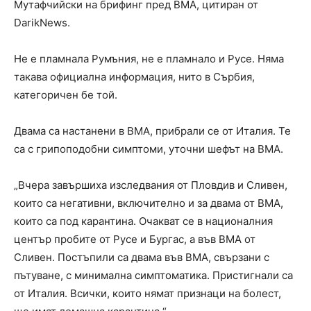
Мутафчийски на брифинг пред ВМА, цитиран от
DarikNews.
Не е пламнала Румъния, не е пламнало и Русе. Няма
такава официална информация, нито в Сърбия,
категоричен бе той.
Двама са настанени в ВМА, прибрали се от Италия. Те
са с грипоподобни симптоми, уточни шефът на ВМА.
„Вчера завършиха изследвания от Пловдив и Сливен,
които са негативни, включително и за двама от ВМА,
които са под карантина. Очакват се в националния
център пробите от Русе и Бургас, а във ВМА от
Сливен. Постъпили са двама във ВМА, свързани с
пътуване, с минимална симптоматика. Пристигнали са
от Италия. Всички, които нямат признаци на болест,