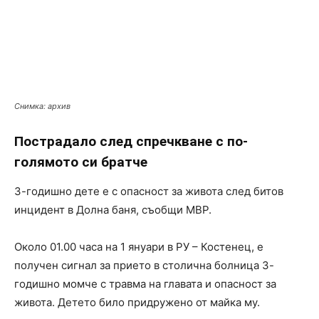
Снимка: архив
Пострадало след спречкване с по-
голямото си братче
3-годишно дете е с опасност за живота след битов
инцидент в Долна баня, съобщи МВР.
Около 01.00 часа на 1 януари в РУ – Костенец, е
получен сигнал за прието в столична болница 3-
годишно момче с травма на главата и опасност за
живота. Детето било придружено от майка му.