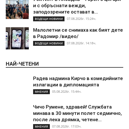
и с обръснати вежди,
заподозрените остават в...
07.08.2026г. 15:24ч.
ВОДЕЩИ НОВИНИ
Малолетни се снимаха как бият дете
в Радомир /видео/
07.08.2026г. 14:18ч.
ВОДЕЩИ НОВИНИ
НАЙ-ЧЕТЕНИ
Радев надмина Кирчо в комедийните
излагации в дипломацията
05.08.2026г. 15:44ч.
МНЕНИЯ
Чичо Румене, здравей! Службата
минава в 30 минути полет седмично,
после лека дрямка, четене...
07.08.2026г. 17:03ч.
МНЕНИЯ