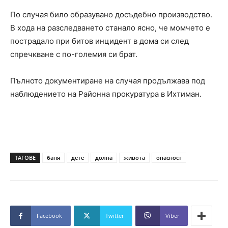
По случая било образувано досъдебно производство.
В хода на разследването станало ясно, че момчето е
пострадало при битов инцидент в дома си след
спречкване с по-големия си брат.
Пълното документиране на случая продължава под
наблюдението на Районна прокуратура в Ихтиман.
ТАГОВЕ
баня
дете
долна
живота
опасност
Facebook
Twitter
Viber