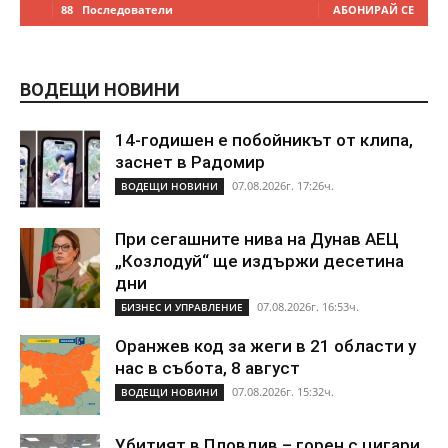
88
Последователи
АБОНИРАЙ СЕ
ВОДЕЩИ НОВИНИ
14-годишен е побойникът от клипа,
заснет в Радомир
07.08.2026г. 17:26ч.
ВОДЕЩИ НОВИНИ
При сегашните нива на Дунав АЕЦ
„Козлодуй“ ще издържи десетина
дни
07.08.2026г. 16:53ч.
БИЗНЕС И УПРАВЛЕНИЕ
Оранжев код за жеги в 21 области у
нас в събота, 8 август
07.08.2026г. 15:32ч.
ВОДЕЩИ НОВИНИ
Убитият в Пловдив – горен с цигари