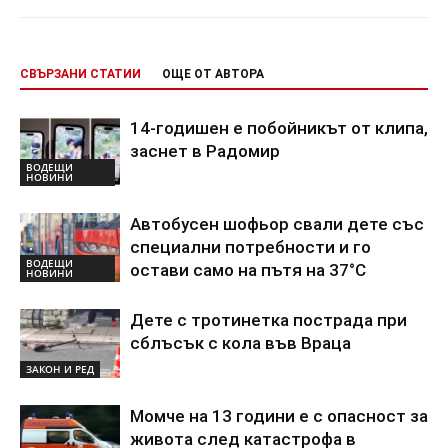
СВЪРЗАНИ СТАТИИ
ОЩЕ ОТ АВТОРА
14-годишен е побойникът от клипа,
заснет в Радомир
ВОДЕЩИ
НОВИНИ
Автобусен шофьор свали дете със
специални потребности и го
ВОДЕЩИ
остави само на пътя на 37°C
НОВИНИ
Дете с тротинетка пострада при
сблъсък с кола във Враца
ЗАКОН И РЕД
Момче на 13 години е с опасност за
живота след катастрофа в