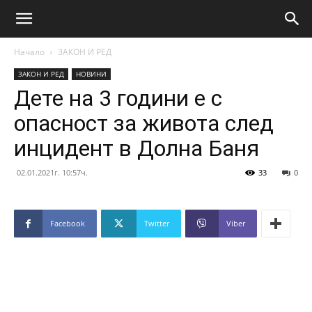
Начало
ЗАКОН И РЕД
ЗАКОН И РЕД
НОВИНИ
Дете на 3 години е с
опасност за живота след
инцидент в Долна Баня
02.01.2021г. 10:57ч.
33
0
Facebook
Twitter
Viber