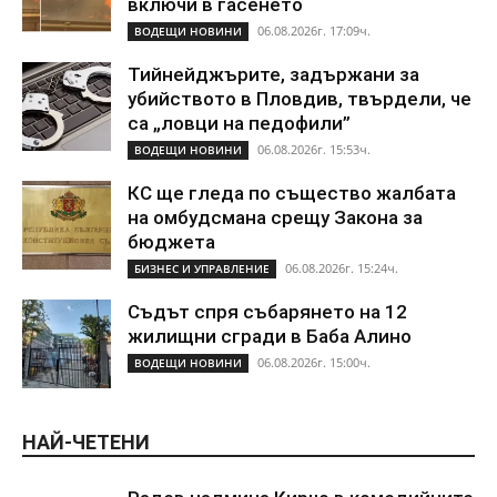
включи в гасенето
06.08.2026г. 17:09ч.
ВОДЕЩИ НОВИНИ
Тийнейджърите, задържани за
убийството в Пловдив, твърдели, че
са „ловци на педофили”
06.08.2026г. 15:53ч.
ВОДЕЩИ НОВИНИ
КС ще гледа по същество жалбата
на омбудсмана срещу Закона за
бюджета
06.08.2026г. 15:24ч.
БИЗНЕС И УПРАВЛЕНИЕ
Съдът спря събарянето на 12
жилищни сгради в Баба Алино
06.08.2026г. 15:00ч.
ВОДЕЩИ НОВИНИ
НАЙ-ЧЕТЕНИ