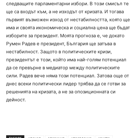
следващите парламентарни избори. В този смисъл те
ще са входът към, а не изходът от кризата. И тогава
първият възможен изход от нестабилността, която ще
има и своята икономическа и социална цена ще бъдат
изборите за президент. Моята прогноза е, че докато
Румен Радев е президент, България ще затъва в
нестабилност. Защото в политическите кризи,
президентът е този, който има най-голям потенциал
да се превърне в медиатор между политическите
сили. Радев вече няма този потенциал. Затова още от
днес всеки политически лидер трябва да се готви за
решенията на кризата, а не за опозиционната си
дейност.