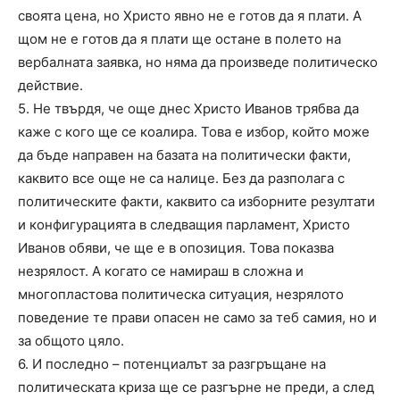
своята цена, но Христо явно не е готов да я плати. А
щом не е готов да я плати ще остане в полето на
вербалната заявка, но няма да произведе политическо
действие.
5. Не твърдя, че още днес Христо Иванов трябва да
каже с кого ще се коалира. Това е избор, който може
да бъде направен на базата на политически факти,
каквито все още не са налице. Без да разполага с
политическите факти, каквито са изборните резултати
и конфигурацията в следващия парламент, Христо
Иванов обяви, че ще е в опозиция. Това показва
незрялост. А когато се намираш в сложна и
многопластова политическа ситуация, незрялото
поведение те прави опасен не само за теб самия, но и
за общото цяло.
6. И последно – потенциалът за разгръщане на
политическата криза ще се разгърне не преди, а след