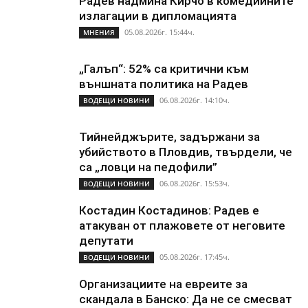
Радев надмина Кирчо в комедийните
излагации в дипломацията
05.08.2026г. 15:44ч.
МНЕНИЯ
„Галъп“: 52% са критични към
външната политика на Радев
06.08.2026г. 14:10ч.
ВОДЕЩИ НОВИНИ
Тийнейджърите, задържани за
убийството в Пловдив, твърдели, че
са „ловци на педофили”
06.08.2026г. 15:53ч.
ВОДЕЩИ НОВИНИ
Костадин Костадинов: Радев е
атакуван от плажoвете от неговите
депутати
05.08.2026г. 17:45ч.
ВОДЕЩИ НОВИНИ
Организациите на евреите за
скандала в Банско: Да не се смесват