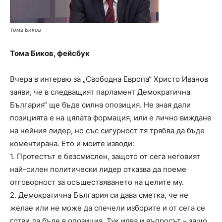
Тома Биков
Тома Биков, фейсбук
Вчера в интервю за „Свободна Европа“ Христо Иванов
заяви, че в следващият парламент Демократична
България“ ще бъде силна опозиция. Не зная дали
позицията е на цялата формация, или е лично виждане
на нейния лидер, но със сигурност тя трябва да бъде
коментирана. Ето и моите изводи:
1. Протестът е безсмислен, защото от сега неговият
най-силен политически лидер отказва да поеме
отговорност за осъществяването на целите му.
2. Демократична България си дава сметка, че не
желае или не може да спечели изборите и от сега се
готви да бъде в опозиция. Тук идва и въпросът – защо