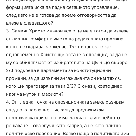
формацията иска да падне сегашното управление,
след като не е готова да поеме отговорността да
влезе в следващото?
3. Самият Христо Иванов все още не е готов да излезе
от личния комфорт в името на радикалната промяна,
която декларира, че желае. Тук въпросът е как
едновременно Христо ще остане в опозиция, за да не
му се обидят част от избирателите на ДБ и ще събере
2/3 подкрепа в парламента за конституционни
промени, за да изпълни ангажимента си към тях? С
кого ще преговаря за тези 2/3? С онези, които днес
нарича мутри и мафиоти?
4. От гледна точка на опозиционната заявка съзирам
следното послание – искам да предизвикам
политическа криза, но няма да участвам в нейното
решаване. Това звучи като каприз, а не като плътно
политическо поведение. Всяко нещо в политиката има