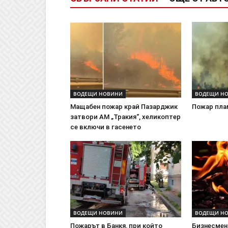
ВОДЕЩИ НОВИНИ
ВОДЕЩИ Н
Мащабен пожар край Пазарджик
Пожар пла
затвори АМ „Тракия“, хеликоптер
се включи в гасенето
ВОДЕЩИ НОВИНИ
ВОДЕЩИ Н
Пожарът в Банкя, при който
Бизнесмен