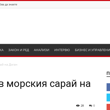
бва да знаете
КА
ЗАКОН И РЕД
АНАЛИЗИ
ИНТЕРВЮ
БИЗНЕС И УПРАВЛЕН
ай на Доган
П
в морския сарай на
28
0