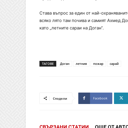
Става въпрос за един от най-охранявани
всяко лято там почива и самият Ахмед До
като „летните сараи на Доган“.
ТАГОВЕ
Доган
летния
пожар
сарай
Facebook
Сподели
СВЪРЗАНИ СТАТИИ
ОЩЕ ОТ АВТ