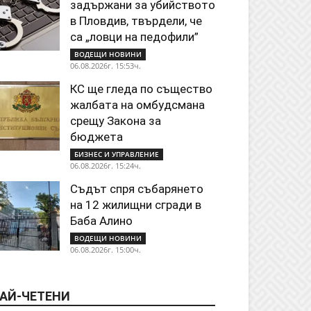
задържани за убийството
в Пловдив, твърдели, че
са „ловци на педофили”
ВОДЕЩИ НОВИНИ
06.08.2026г. 15:53ч.
КС ще гледа по същество
жалбата на омбудсмана
срещу Закона за
бюджета
БИЗНЕС И УПРАВЛЕНИЕ
06.08.2026г. 15:24ч.
Съдът спря събарянето
на 12 жилищни сгради в
Баба Алино
ВОДЕЩИ НОВИНИ
06.08.2026г. 15:00ч.
АЙ-ЧЕТЕНИ