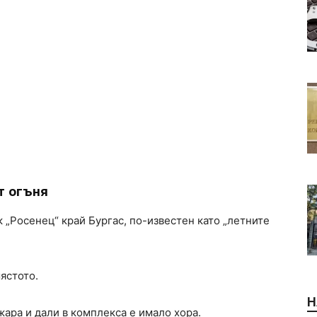
т огъня
 „Росенец“ край Бургас, по-известен като „летните
ястото.
Н
жара и дали в комплекса е имало хора.