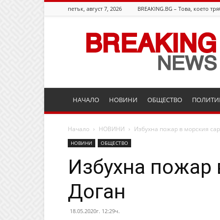
петък, август 7, 2026
BREAKING.BG – Това, което тря
Breaking.bg
НАЧАЛО
НОВИНИ
ОБЩЕСТВО
ПОЛИТИ
Начало
НОВИНИ
Избухна пожар в морския сар
НОВИНИ
ОБЩЕСТВО
Избухна пожар 
Доган
18.05.2020г. 12:29ч.