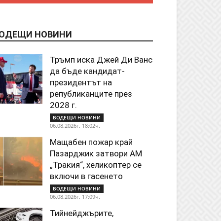
ОДЕЩИ НОВИНИ
Тръмп иска Джей Ди Ванс
да бъде кандидат-
президентът на
републиканците през
2028 г.
ВОДЕЩИ НОВИНИ
06.08.2026г. 18:02ч.
Мащабен пожар край
Пазарджик затвори АМ
„Тракия“, хеликоптер се
включи в гасенето
ВОДЕЩИ НОВИНИ
06.08.2026г. 17:09ч.
Тийнейджърите,