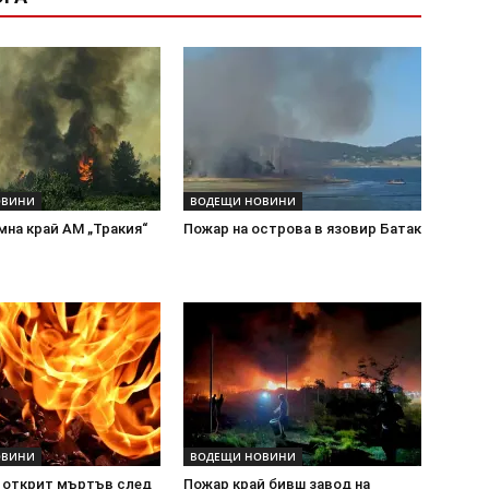
ОВИНИ
ВОДЕЩИ НОВИНИ
мна край АМ „Тракия“
Пожар на острова в язовир Батак
ОВИНИ
ВОДЕЩИ НОВИНИ
 открит мъртъв след
Пожар край бивш завод на