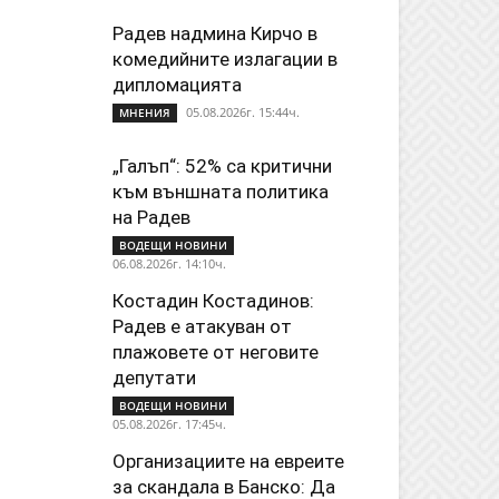
Радев надмина Кирчо в
комедийните излагации в
дипломацията
05.08.2026г. 15:44ч.
МНЕНИЯ
„Галъп“: 52% са критични
към външната политика
на Радев
ВОДЕЩИ НОВИНИ
06.08.2026г. 14:10ч.
Костадин Костадинов:
Радев е атакуван от
плажoвете от неговите
депутати
ВОДЕЩИ НОВИНИ
05.08.2026г. 17:45ч.
Организациите на евреите
за скандала в Банско: Да