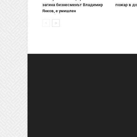
загина бизнесменът Владимир
пожар в до
Янков, е умишлен