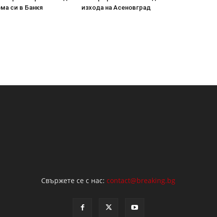
ма си в Банкя
изхода на Асеновград
Свържете се с нас:
contact@breaking.bg