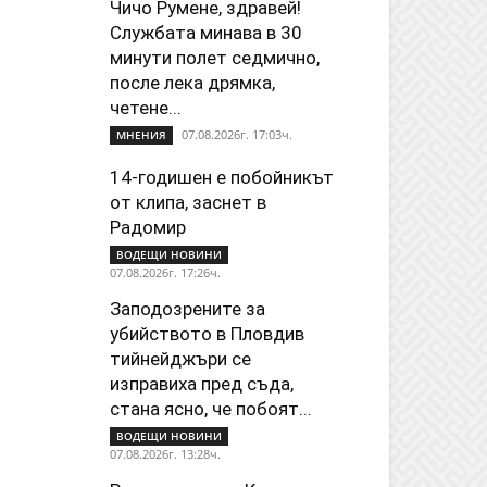
Чичо Румене, здравей!
Службата минава в 30
минути полет седмично,
после лека дрямка,
четене...
07.08.2026г. 17:03ч.
МНЕНИЯ
14-годишен е побойникът
от клипа, заснет в
Радомир
ВОДЕЩИ НОВИНИ
07.08.2026г. 17:26ч.
Заподозрените за
убийството в Пловдив
тийнейджъри се
изправиха пред съда,
стана ясно, че побоят...
ВОДЕЩИ НОВИНИ
07.08.2026г. 13:28ч.