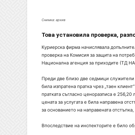
Снимка: архив
Това установила проверка, разп
Куриерска фирма начислявала допълнител
проверка на Комисия за защита на потре
Национална агенция за приходите (ТД НА
Преди две близо две седмици служители 
била изпратена пратка чрез „таен клиент“
пратката съгласно ценоразписа е 256,20 
цената за услугата е била направена отст
за основанието на направената отстъпка
Впоследствие на инспекторите е било обя