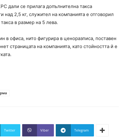
КРС дали се прилага допълнителна такса
и над 2,5 кг, служител на компанията е отговорил
такса в размер на 5 лева.
ин в офиса, нито фигурира в ценоразписа, поставен
рнет страницата на компанията, като стойността й е
ката.
рма
Twitter
Viber
Telegram