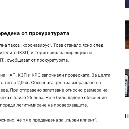
оредена от прокуратурата
на такса „коронавирус“. Това станало ясно след
бителите (КЗП) и Териториална дирекция на
П), съобщават от прокуратурата.
на НАП, КЗП и КРС започнали проверката. За целта
 с тегло 2,9 кг. Обявената цена за изпращане на
лева. При отправено запитване относно размера на
ъпка с близо 25 лева. Не е било дадено обяснение
, поради легитимиране на проверяващите.
Н
снено, че тя е предвидена за „първи клиент“.