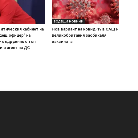
ВОДЕЩИ НОВИНИ
итическия кабинет на
Нов вариант на ковид-19 в САЩ и
дещ офицер“ на
Великобритания заобикаля
– съдружник с топ
ваксината
и и агент на ДС