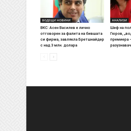
ВОДЕЩИ НОВИНИ
АНАЛИЗИ
ВКС: Асен Василев е лично
Шеф на пол
отговорен за фалита на бившата
Гюров, „во
си фирма, завлякла Бретшнайдер
премиера 
с над 3 млн. долара
разузнавач