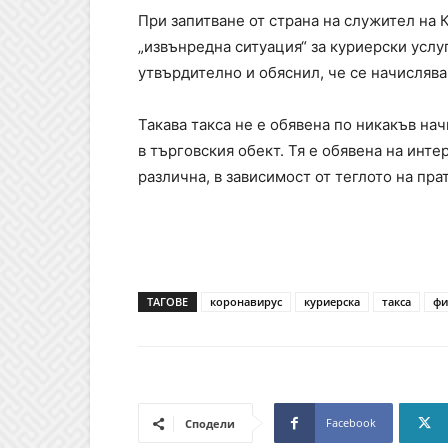
При запитване от страна на служител на 
„извънредна ситуация“ за куриерски услуг
утвърдително и обяснил, че се начислява 
Такава такса не е обявена по никакъв нач
в търговския обект. Тя е обявена на инте
различна, в зависимост от теглото на прат
ТАГОВЕ
коронавирус
куриерска
такса
фи
Facebook
Сподели