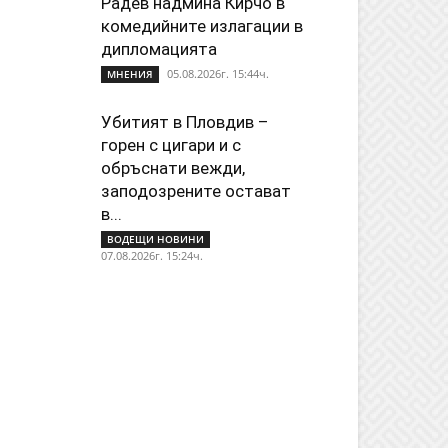
Радев надмина Кирчо в
комедийните излагации в
дипломацията
05.08.2026г. 15:44ч.
МНЕНИЯ
Убитият в Пловдив –
горен с цигари и с
обръснати вежди,
заподозрените остават
в...
ВОДЕЩИ НОВИНИ
07.08.2026г. 15:24ч.