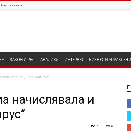
ябва да знаете
КА
ЗАКОН И РЕД
АНАЛИЗИ
ИНТЕРВЮ
БИЗНЕС И УПРАВЛЕН
вала и такса „коронавирус“
П
а начислявала и
ирус“
71
0