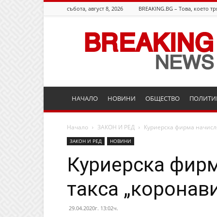
събота, август 8, 2026
BREAKING.BG – Това, което тр
Breaking.bg
НАЧАЛО
НОВИНИ
ОБЩЕСТВО
ПОЛИТИ
Начало
ЗАКОН И РЕД
Куриерска фирма начисля
ЗАКОН И РЕД
НОВИНИ
Куриерска фирм
такса „коронав
29.04.2020г. 13:02ч.