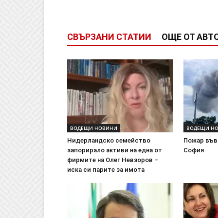
СВЪРЗАНИ СТАТИИ
ОЩЕ ОТ АВТ
ВОДЕЩИ НОВИНИ
ВОДЕЩИ Н
Нидерландско семейство
Пожар във
запорирало активи на една от
София
фирмите на Олег Невзоров –
иска си парите за имота