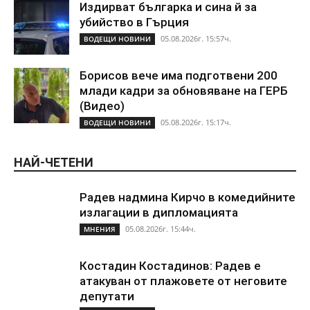
Издирват българка и сина й за
убийство в Гърция
05.08.2026г. 15:57ч.
ВОДЕЩИ НОВИНИ
Борисов вече има подготвени 200
млади кадри за обновяване на ГЕРБ
(Видео)
05.08.2026г. 15:17ч.
ВОДЕЩИ НОВИНИ
НАЙ-ЧЕТЕНИ
Радев надмина Кирчо в комедийните
излагации в дипломацията
05.08.2026г. 15:44ч.
МНЕНИЯ
Костадин Костадинов: Радев е
атакуван от плажoвете от неговите
депутати