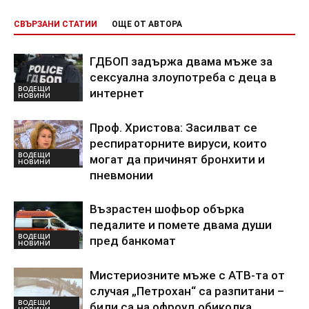
СВЪРЗАНИ СТАТИИ
ОЩЕ ОТ АВТОРА
ГДБОП задържа двама мъже за
сексуална злоупотреба с деца в
ВОДЕЩИ
интернет
НОВИНИ
Проф. Христова: Засилват се
респираторните вируси, които
ВОДЕЩИ
могат да причинят бронхити и
НОВИНИ
пневмонии
Възрастен шофьор обърка
педалите и помете двама души
ВОДЕЩИ
пред банкомат
НОВИНИ
Мистериозните мъже с АТВ-та от
случая „Петрохан“ са разпитани –
ВОДЕЩИ
били са на офроуд обиколка
НОВИНИ