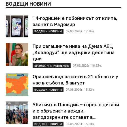
ВОДЕЩИ НОВИНИ
14-годишен е побойникът от клипа,
заснет в Радомир
07.08.2026г. 17:26ч.
ВОДЕЩИ НОВИНИ
При сегашните нива на Дунав АЕЦ
„Козлодуй“ ще издържи десетина
дни
07.08.2026г. 16:53ч.
БИЗНЕС И УПРАВЛЕНИЕ
Оранжев код за жеги в 21 области у
нас в събота, 8 август
07.08.2026г. 15:32ч.
ВОДЕЩИ НОВИНИ
Убитият в Пловдив – горен с цигари
и с обръснати вежди,
заподозрените остават в...
07.08.2026г. 15:24ч.
ВОДЕЩИ НОВИНИ