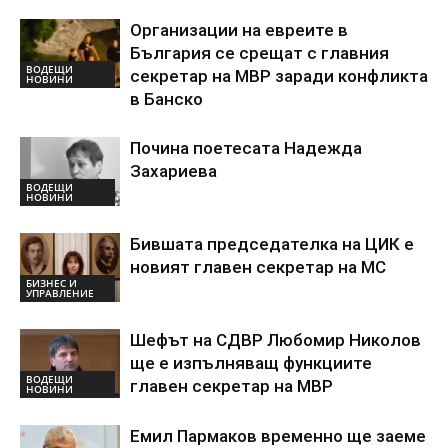
Организации на евреите в
България се срещат с главния
ВОДЕЩИ
секретар на МВР заради конфликта
НОВИНИ
в Банско
Почина поетесата Надежда
Захариева
ВОДЕЩИ
НОВИНИ
Бившата председателка на ЦИК е
новият главен секретар на МС
БИЗНЕС И
УПРАВЛЕНИЕ
Шефът на СДВР Любомир Николов
ще е изпълняващ функциите
ВОДЕЩИ
главен секретар на МВР
НОВИНИ
Емил Пармаков временно ще заеме