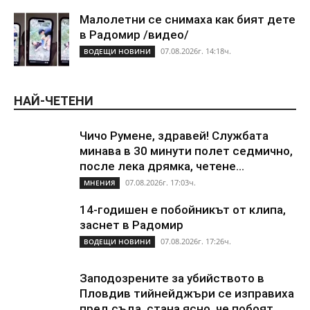
Малолетни се снимаха как бият дете
в Радомир /видео/
07.08.2026г. 14:18ч.
ВОДЕЩИ НОВИНИ
НАЙ-ЧЕТЕНИ
Чичо Румене, здравей! Службата
минава в 30 минути полет седмично,
после лека дрямка, четене...
07.08.2026г. 17:03ч.
МНЕНИЯ
14-годишен е побойникът от клипа,
заснет в Радомир
07.08.2026г. 17:26ч.
ВОДЕЩИ НОВИНИ
Заподозрените за убийството в
Пловдив тийнейджъри се изправиха
пред съда, стана ясно, че побоят...