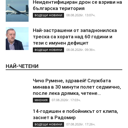
Неидентифициран дрон се взриви на
българска територия
08.08.2026г. 13:07ч.
ВОДЕЩИ НОВИНИ
Най-застрашени от западнонилска
треска са хората над 60 години и
тези с имунен дефицит
08.08.2026г. 09:36ч.
ВОДЕЩИ НОВИНИ
НАЙ-ЧЕТЕНИ
Чичо Румене, здравей! Службата
минава в 30 минути полет седмично,
после лека дрямка, четене...
07.08.2026г. 17:03ч.
МНЕНИЯ
14-годишен е побойникът от клипа,
заснет в Радомир
07.08.2026г. 17:26ч.
ВОДЕЩИ НОВИНИ