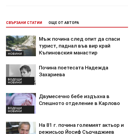
СВЪРЗАНИ СТАТИИ
ОЩЕ ОТ АВТОРА
Мъж почина след опит да спаси
турист, паднал във вир край
Къпиновския манастир
НОВИНИ
Почина поетесата Надежда
Захариева
ВОДЕЩИ
НОВИНИ
Двумесечно бебе издъхна в
Спешното отделение в Карлово
ВОДЕЩИ
НОВИНИ
На 81 г. почина големият актьор и
режисьор Йосиф Сърчаджиев