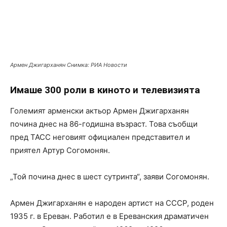
Армен Джигарханян Снимка: РИА Новости
Имаше 300 роли в киното и телевизията
Големият арменски актьор Армен Джигарханян
почина днес на 86-годишна възраст. Това съобщи
пред ТАСС неговият официален представител и
приятел Артур Согомонян.
„Той почина днес в шест сутринта“, заяви Согомонян.
Армен Джигарханян е народен артист на СССР, роден
1935 г. в Ереван. Работил е в Ереванския драматичен