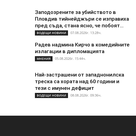
Заподозрените за убийството в
Пловдив тийнейджъри се изправиха
пред съда, стана ясно, че побоят...
07.08.2026г. 13:28ч.
ВОДЕЩИ НОВИНИ
Радев надмина Кирчо в комедийните
излагации в дипломацията
05.08.2026г. 15:44ч.
МНЕНИЯ
Най-застрашени от западнонилска
треска са хората над 60 години и
тези с имунен дефицит
08.08.2026г. 09:36ч.
ВОДЕЩИ НОВИНИ