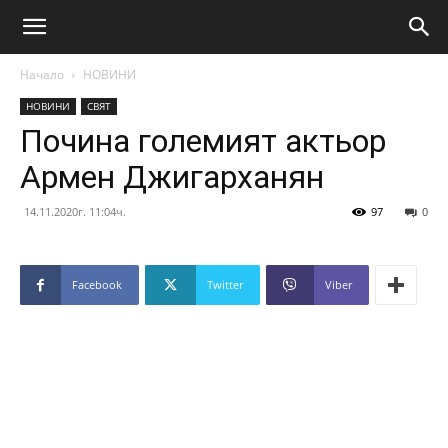
Начало
НОВИНИ
НОВИНИ
СВЯТ
Почина големият актьор
Армен Джигарханян
14.11.2020г. 11:04ч.
97
0
Facebook
Twitter
Viber