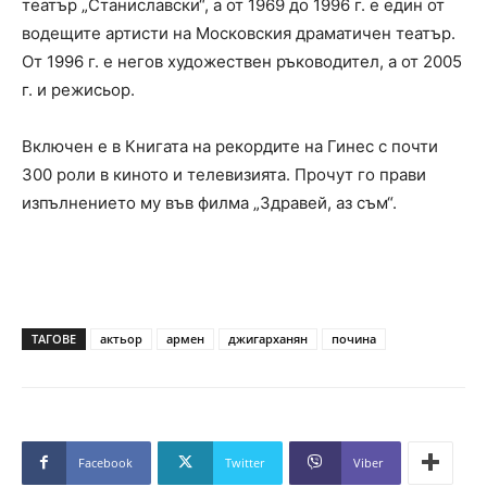
театър „Станиславски“, а от 1969 до 1996 г. е един от
водещите артисти на Московския драматичен театър.
От 1996 г. е негов художествен ръководител, а от 2005
г. и режисьор.
Включен е в Книгата на рекордите на Гинес с почти
300 роли в киното и телевизията. Прочут го прави
изпълнението му във филма „Здравей, аз съм“.
ТАГОВЕ
актьор
армен
джигарханян
почина
Facebook
Twitter
Viber