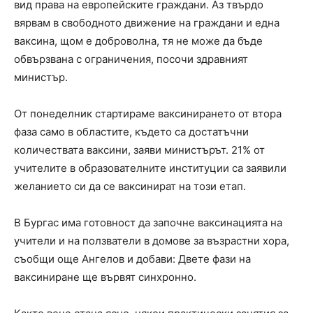
вид права на европейските граждани. Аз твърдо
вярвам в свободното движение на граждани и една
ваксина, щом е доброволна, тя не може да бъде
обвързвана с ограничения, посочи здравният
министър.
От понеделник стартираме ваксинирането от втора
фаза само в областите, където са достатъчни
количествата ваксини, заяви министърът. 21% от
учителите в образователните институции са заявили
желанието си да се ваксинират на този етап.
В Бургас има готовност да започне ваксинацията на
учители и на ползватели в домове за възрастни хора,
съобщи още Ангелов и добави: Двете фази на
ваксиниране ще вървят синхронно.