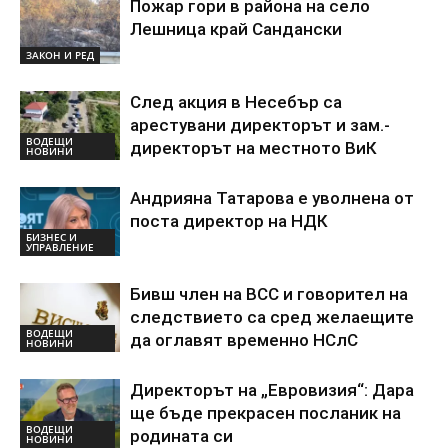
Пожар гори в района на село
Лешница край Сандански
ЗАКОН И РЕД
След акция в Несебър са
арестувани директорът и зам.-
ВОДЕЩИ
директорът на местното ВиК
НОВИНИ
Андрияна Татарова е уволнена от
поста директор на НДК
БИЗНЕС И
УПРАВЛЕНИЕ
Бивш член на ВСС и говорител на
следствието са сред желаещите
ВОДЕЩИ
да оглавят временно НСлС
НОВИНИ
Директорът на „Евровизия“: Дара
ще бъде прекрасен посланик на
ВОДЕЩИ
родината си
НОВИНИ