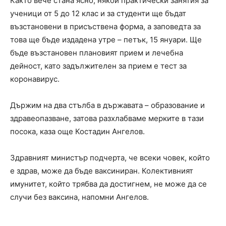
Както вече стана ясно, някои практически занятия за
ученици от 5 до 12 клас и за студенти ще бъдат
възстановени в присъствена форма, а заповедта за
това ще бъде издадена утре – петък, 15 януари. Ще
бъде възстановен плановият прием и лечебна
дейност, като задължителен за прием е тест за
коронавирус.
Държим на два стълба в държавата – образование и
здравеопазване, затова разхлабваме мерките в тази
посока, каза още Костадин Ангелов.
Здравният министър подчерта, че всеки човек, който
е здрав, може да бъде ваксиниран. Колективният
имунитет, който трябва да достигнем, не може да се
случи без ваксина, напомни Ангелов.