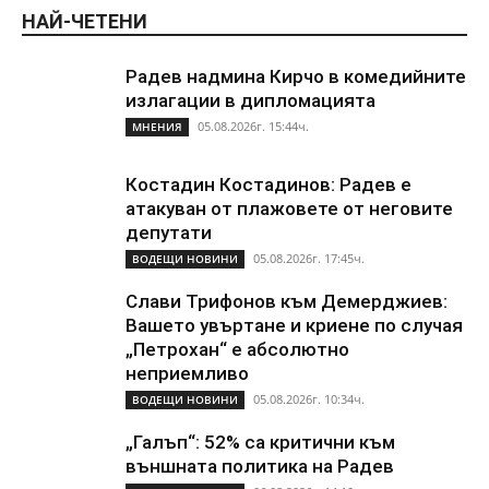
НАЙ-ЧЕТЕНИ
Радев надмина Кирчо в комедийните
излагации в дипломацията
05.08.2026г. 15:44ч.
МНЕНИЯ
Костадин Костадинов: Радев е
атакуван от плажoвете от неговите
депутати
05.08.2026г. 17:45ч.
ВОДЕЩИ НОВИНИ
Слави Трифонов към Демерджиев:
Вашето увъртане и криене по случая
„Петрохан“ е абсолютно
неприемливо
05.08.2026г. 10:34ч.
ВОДЕЩИ НОВИНИ
„Галъп“: 52% са критични към
външната политика на Радев