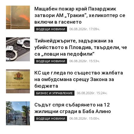
Мащабен пожар край Пазарджик
затвори АМ „Тракия“, хеликоптер се
включи в гасенето
06.08.2026г. 17:09ч.
ВОДЕЩИ НОВИНИ
Тийнейджърите, задържани за
убийството в Пловдив, твърдели, че
са „ловци на педофили”
06.08.2026г. 15:53ч.
ВОДЕЩИ НОВИНИ
КС ще гледа по същество жалбата
на омбудсмана срещу Закона за
бюджета
06.08.2026г. 15:24ч.
БИЗНЕС И УПРАВЛЕНИЕ
Съдът спря събарянето на 12
жилищни сгради в Баба Алино
06.08.2026г. 15:00ч.
ВОДЕЩИ НОВИНИ