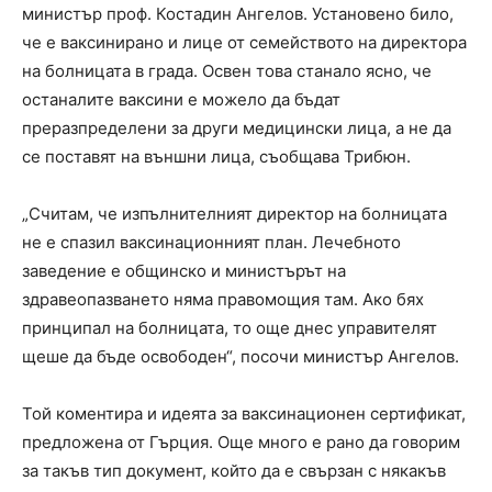
министър проф. Костадин Ангелов. Установено било,
че е ваксинирано и лице от семейството на директора
на болницата в града. Освен това станало ясно, че
останалите ваксини е можело да бъдат
преразпределени за други медицински лица, а не да
се поставят на външни лица, съобщава Трибюн.
„Считам, че изпълнителният директор на болницата
не е спазил ваксинационният план. Лечебното
заведение е общинско и министърът на
здравеопазването няма правомощия там. Ако бях
принципал на болницата, то още днес управителят
щеше да бъде освободен“, посочи министър Ангелов.
Той коментира и идеята за ваксинационен сертификат,
предложена от Гърция. Още много е рано да говорим
за такъв тип документ, който да е свързан с някакъв