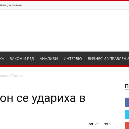
ябва да знаете
КА
ЗАКОН И РЕД
АНАЛИЗИ
ИНТЕРВЮ
БИЗНЕС И УПРАВЛЕН
ариха в София
П
он се удариха в
25
0