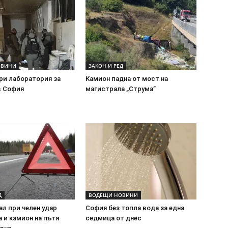
ОВИНИ
ЗАКОН И РЕД
ри лаборатория за
Камион падна от мост на
в София
магистрала „Струма”
Д
ВОДЕЩИ НОВИНИ
ал при челен удар
София без топла вода за една
 и камион на пътя
седмица от днес