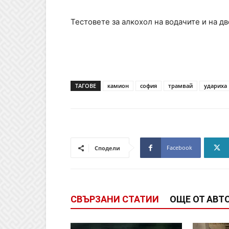
Тестовете за алкохол на водачите и на д
ТАГОВЕ
камион
софия
трамвай
удариха
Facebook
Сподели
СВЪРЗАНИ СТАТИИ
ОЩЕ ОТ АВТ