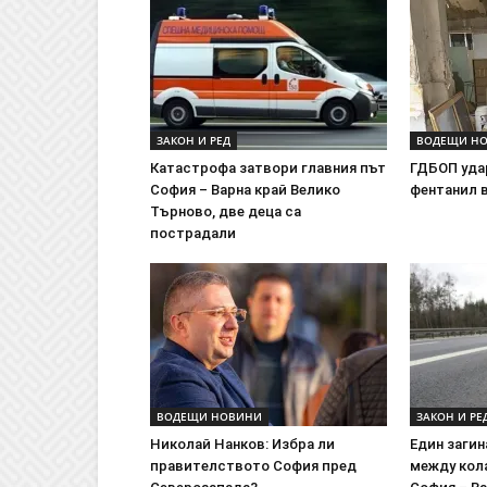
ЗАКОН И РЕД
ВОДЕЩИ Н
Катастрофа затвори главния път
ГДБОП уда
София – Варна край Велико
фентанил 
Търново, две деца са
пострадали
ВОДЕЩИ НОВИНИ
ЗАКОН И РЕ
Николай Нанков: Избра ли
Един загин
правителството София пред
между кола