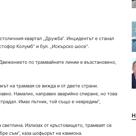
 столичния квартал „Дружба”. Инцидентът е станал
стофор Колумб“ и бул. „Искърско шосе“.
 Движението по трамвайните линии е възстановено,
кът на трамвая се вижда и от двете страни.
авно. Намалих, направих аварийно спиране, но това
традал. Имах пътник, той също е невредим”,
Н
 светлина. Излизах от кръстовището, трамваят се
бре съм”, каза шофьорът на камиона.