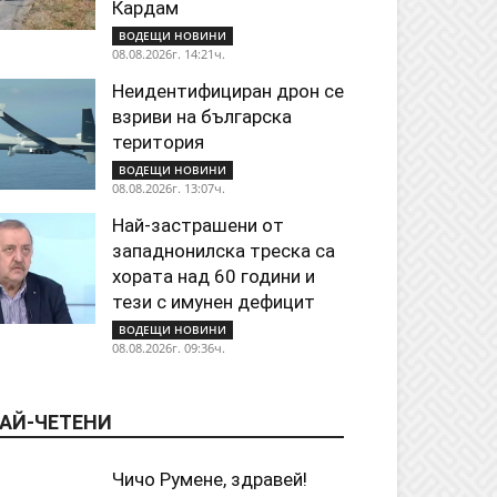
Кардам
ВОДЕЩИ НОВИНИ
08.08.2026г. 14:21ч.
Неидентифициран дрон се
взриви на българска
територия
ВОДЕЩИ НОВИНИ
08.08.2026г. 13:07ч.
Най-застрашени от
западнонилска треска са
хората над 60 години и
тези с имунен дефицит
ВОДЕЩИ НОВИНИ
08.08.2026г. 09:36ч.
АЙ-ЧЕТЕНИ
Чичо Румене, здравей!