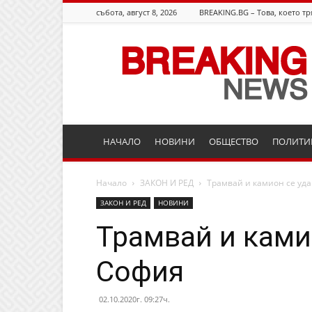
събота, август 8, 2026
BREAKING.BG – Това, което тр
Breaking.bg
НАЧАЛО
НОВИНИ
ОБЩЕСТВО
ПОЛИТИ
Начало
ЗАКОН И РЕД
Трамвай и камион се уд
ЗАКОН И РЕД
НОВИНИ
Трамвай и ками
София
02.10.2020г. 09:27ч.