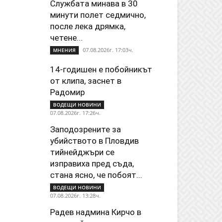
Службата минава в 30
минути полет седмично,
после лека дрямка,
четене...
07.08.2026г. 17:03ч.
МНЕНИЯ
14-годишен е побойникът
от клипа, заснет в
Радомир
ВОДЕЩИ НОВИНИ
07.08.2026г. 17:26ч.
Заподозрените за
убийството в Пловдив
тийнейджъри се
изправиха пред съда,
стана ясно, че побоят...
ВОДЕЩИ НОВИНИ
07.08.2026г. 13:28ч.
Радев надмина Кирчо в