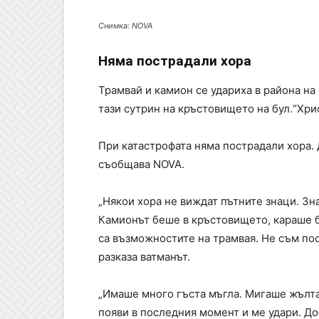
Снимка: NOVA
Няма пострадали хора
Трамвай и камион се удариха в района на
тази сутрин на кръстовището на бул.“Хри
При катастрофата няма пострадали хора.
съобщава NOVA.
„Някои хора не виждат пътните знаци. Зна
Камионът беше в кръстовището, караше б
са възможностите на трамвая. Не съм пос
разказа ватманът.
„Имаше много гъста мъгла. Мигаше жълта
появи в последния момент и ме удари. До