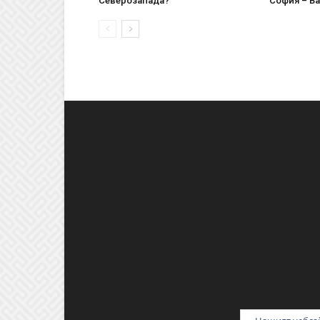
Северозапада?
София – В