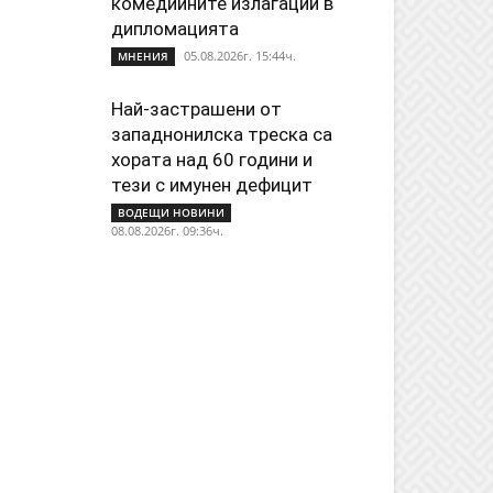
комедийните излагации в
дипломацията
05.08.2026г. 15:44ч.
МНЕНИЯ
Най-застрашени от
западнонилска треска са
хората над 60 години и
тези с имунен дефицит
ВОДЕЩИ НОВИНИ
08.08.2026г. 09:36ч.