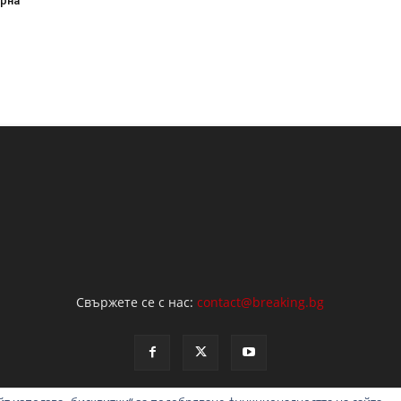
арна
Свържете се с нас:
contact@breaking.bg