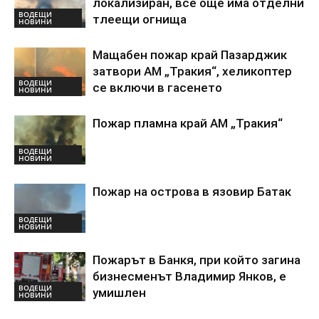
локализиран, все още има отделни
ВОДЕЩИ
тлеещи огнища
НОВИНИ
Мащабен пожар край Пазарджик
затвори АМ „Тракия“, хеликоптер
ВОДЕЩИ
се включи в гасенето
НОВИНИ
Пожар пламна край АМ „Тракия“
ВОДЕЩИ
НОВИНИ
Пожар на острова в язовир Батак
ВОДЕЩИ
НОВИНИ
Пожарът в Банкя, при който загина
бизнесменът Владимир Янков, е
ВОДЕЩИ
умишлен
НОВИНИ