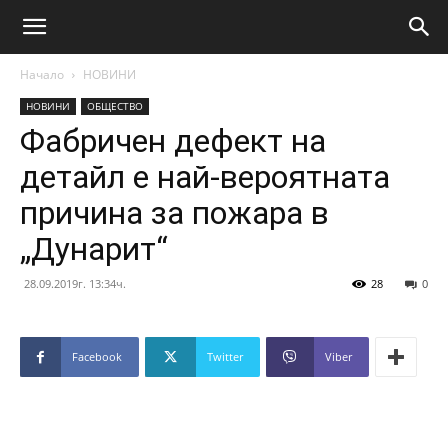
Начало
НОВИНИ
НОВИНИ
ОБЩЕСТВО
Фабричен дефект на
детайл е най-вероятната
причина за пожара в
„Дунарит“
28.09.2019г. 13:34ч.
28
0
Facebook
Twitter
Viber