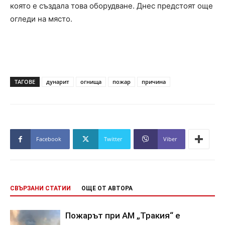
която е създала това оборудване. Днес предстоят още
огледи на място.
ТАГОВЕ
дунарит
огнища
пожар
причина
Facebook
Twitter
Viber
СВЪРЗАНИ СТАТИИ
ОЩЕ ОТ АВТОРА
Пожарът при АМ „Тракия“ е