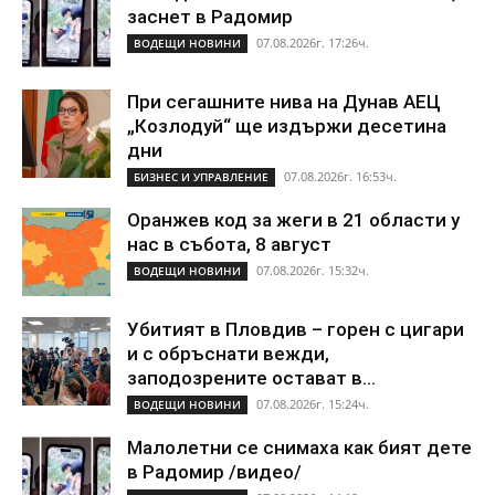
заснет в Радомир
07.08.2026г. 17:26ч.
ВОДЕЩИ НОВИНИ
При сегашните нива на Дунав АЕЦ
„Козлодуй“ ще издържи десетина
дни
07.08.2026г. 16:53ч.
БИЗНЕС И УПРАВЛЕНИЕ
Оранжев код за жеги в 21 области у
нас в събота, 8 август
07.08.2026г. 15:32ч.
ВОДЕЩИ НОВИНИ
Убитият в Пловдив – горен с цигари
и с обръснати вежди,
заподозрените остават в...
07.08.2026г. 15:24ч.
ВОДЕЩИ НОВИНИ
Малолетни се снимаха как бият дете
в Радомир /видео/