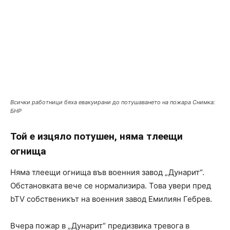
Всички работници бяха евакуирани до потушаването на пожара Снимка:
БНР
Той е изцяло потушен, няма тлеещи
огнища
Няма тлеещи огнища във военния завод „Дунарит“.
Обстановката вече се нормализира. Това увери пред
bTV собственикът на военния завод Емилиян Гебрев.
Вчера пожар в „Дунарит“ предизвика тревога в