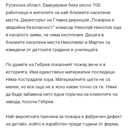
Русенска област. Евакуирани бяха около 700
работници и жителите на най-близките населени
места. Директорът на Главна дирекция „Пожарна и
аварийна безопасност“ комисар Николай Николов още
в началото заяви, че няма експлозия. Децата в
близките населени места Николаево и Мартен са
изведени от детските градини и училищата.
По думите на Гебрев локалният пожар вече е в
историята. Има единствено материални последици.
Няма пострадали хора. Материалните щети не са
малки, но все още не е ясно какви точно са те. Няма
да бъде забавена нито една поръчка на клиентите на
завода, посочи Гебрев.
Най-вероятната причина за пожара е фабричен дефект
на детайл, който е изработен преди години от фирма,