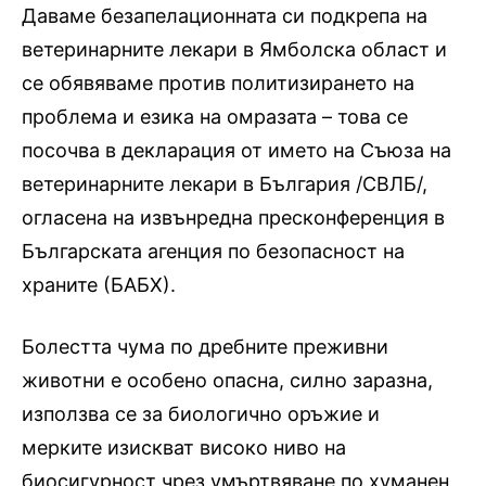
Даваме безапелационната си подкрепа на
ветеринарните лекари в Ямболска област и
се обявяваме против политизирането на
проблема и езика на омразата – това се
посочва в декларация от името на Съюза на
ветеринарните лекари в България /СВЛБ/,
огласена на извънредна пресконференция в
Българската агенция по безопасност на
храните (БАБХ).
Болестта чума по дребните преживни
животни е особено опасна, силно заразна,
използва се за биологично оръжие и
мерките изискват високо ниво на
биосигурност чрез умъртвяване по хуманен