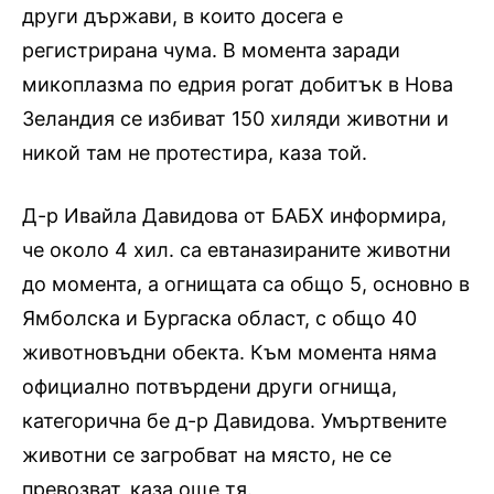
други държави, в които досега е
регистрирана чума. В момента заради
микоплазма по едрия рогат добитък в Нова
Зеландия се избиват 150 хиляди животни и
никой там не протестира, каза той.
Д-р Ивайла Давидова от БАБХ информира,
че около 4 хил. са евтаназираните животни
до момента, а огнищата са общо 5, основно в
Ямболска и Бургаска област, с общо 40
животновъдни обекта. Към момента няма
официално потвърдени други огнища,
категорична бе д-р Давидова. Умъртвените
животни се загробват на място, не се
превозват, каза още тя.