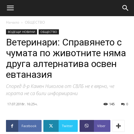
Начало
ОБЩЕСТВО
ВОДЕЩИ НОВИНИ
ОБЩЕСТВО
Ветеринари: Справянето с
чумата по животните няма
друга алтернатива освен
евтаназия
Според д-р Камен Николов от СВЛБ не е вярно, че
хората не са били информирани
17.07.2018г. 16:25ч.
145
0
Facebook
Twitter
Viber