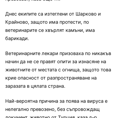
Днес екипите са изтеглени от Шарково и
Крайново, защото има протести, по
ветеринарите се хвърлят камъни, има
барикади.
Ветеринарните лекари призоваха по никакъв
начин да не се правят опити за изнасяне на
животните от местата с огнища, защото това
крие опасност от разпространяване на
заразата в цялата страна.
Най-вероятна причина за поява на вируса е
нелегално превозено, без съпровождащ
документ, животно от Турция, каза д-р