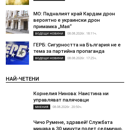
МО: Падналият край Кардам дрон
вероятно е украински дрон
примамка „Мая“
08.08.2026г. 18:11ч.
ВОДЕЩИ НОВИНИ
ГЕРБ: Сигурността на България не е
тема за партийна пропаганда
08.08.2026г. 17:25ч.
ВОДЕЩИ НОВИНИ
НАЙ-ЧЕТЕНИ
Корнелия Нинова: Наистина ни
управляват палячовци
08.08.2026г. 20:50ч.
МНЕНИЯ
Чичо Румене, здравей! Службата
минава в 30 минути полет седмично,