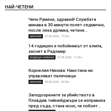
НАЙ-ЧЕТЕНИ
Чичо Румене, здравей! Службата
минава в 30 минути полет седмично,
после лека дрямка, четене...
07.08.2026г. 17:03ч.
МНЕНИЯ
14-годишен е побойникът от клипа,
заснет в Радомир
07.08.2026г. 17:26ч.
ВОДЕЩИ НОВИНИ
Корнелия Нинова: Наистина ни
управляват палячовци
08.08.2026г. 20:50ч.
МНЕНИЯ
Заподозрените за убийството в
Пловдив тийнейджъри се изправиха
пред съда, стана ясно, че побоят...