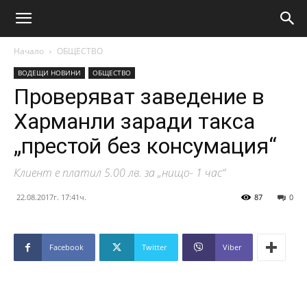
Начало
ОБЩЕСТВО
ВОДЕЩИ НОВИНИ
ОБЩЕСТВО
Проверяват заведение в
Харманли заради такса
„престой без консумация“
Клиент е платил 5.00 лв. за „нищо- 1 час“
22.08.2017г. 17:41ч.
87
0
Facebook
Twitter
Viber