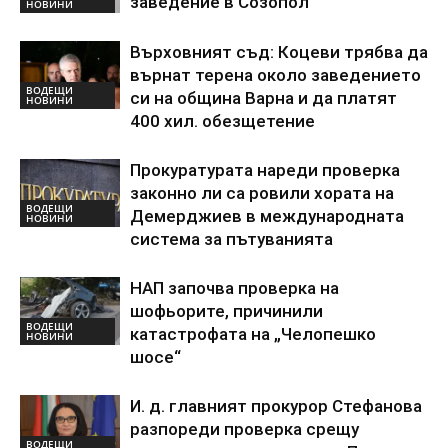
заведение в Созопол
НОВИНИ
Върховният съд: Коцеви трябва да
върнат терена около заведението
ВОДЕЩИ
си на община Варна и да платят
НОВИНИ
400 хил. обезщетение
Прокуратурата нареди проверка
законно ли са ровили хората на
ВОДЕЩИ
Демерджиев в международната
НОВИНИ
система за пътуванията
НАП започва проверка на
шофьорите, причинили
ВОДЕЩИ
катастрофата на „Челопешко
НОВИНИ
шосе“
И. д. главният прокурор Стефанова
разпореди проверка срещу
ВОДЕЩИ