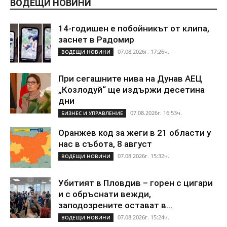
ВОДЕЩИ НОВИНИ
14-годишен е побойникът от клипа,
заснет в Радомир
07.08.2026г. 17:26ч.
ВОДЕЩИ НОВИНИ
При сегашните нива на Дунав АЕЦ
„Козлодуй“ ще издържи десетина
дни
07.08.2026г. 16:53ч.
БИЗНЕС И УПРАВЛЕНИЕ
Оранжев код за жеги в 21 области у
нас в събота, 8 август
07.08.2026г. 15:32ч.
ВОДЕЩИ НОВИНИ
Убитият в Пловдив – горен с цигари
и с обръснати вежди,
заподозрените остават в...
07.08.2026г. 15:24ч.
ВОДЕЩИ НОВИНИ