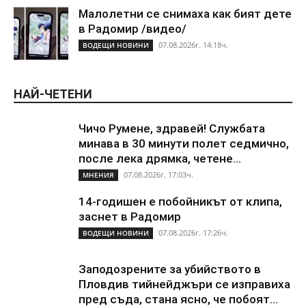
Малолетни се снимаха как бият дете
в Радомир /видео/
07.08.2026г. 14:18ч.
ВОДЕЩИ НОВИНИ
НАЙ-ЧЕТЕНИ
Чичо Румене, здравей! Службата
минава в 30 минути полет седмично,
после лека дрямка, четене...
07.08.2026г. 17:03ч.
МНЕНИЯ
14-годишен е побойникът от клипа,
заснет в Радомир
07.08.2026г. 17:26ч.
ВОДЕЩИ НОВИНИ
Заподозрените за убийството в
Пловдив тийнейджъри се изправиха
пред съда, стана ясно, че побоят...