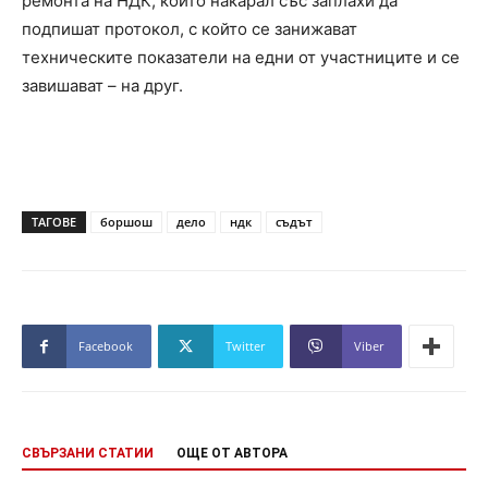
ремонта на НДК, които накарал със заплахи да
подпишат протокол, с който се занижават
техническите показатели на едни от участниците и се
завишават – на друг.
ТАГОВЕ
боршош
дело
ндк
съдът
Facebook
Twitter
Viber
СВЪРЗАНИ СТАТИИ
ОЩЕ ОТ АВТОРА