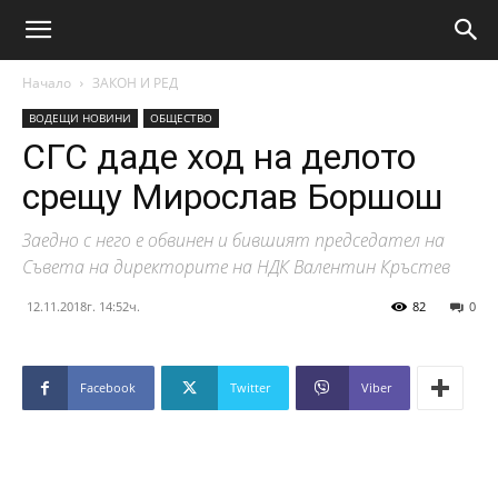
Начало
ЗАКОН И РЕД
ВОДЕЩИ НОВИНИ
ОБЩЕСТВО
СГС даде ход на делото
срещу Мирослав Боршош
Заедно с него е обвинен и бившият председател на
Съвета на директорите на НДК Валентин Кръстев
12.11.2018г. 14:52ч.
82
0
Facebook
Twitter
Viber