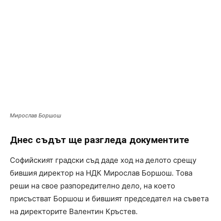
Мирослав Боршош
Днес съдът ще разгледа документите
Софийският градски съд даде ход на делото срещу
бившия директор на НДК Мирослав Боршош. Това
реши на свое разпоредително дело, на което
присъстват Боршош и бившият председател на съвета
на директорите Валентин Кръстев.