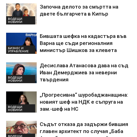
Започна делото за смъртта на
двете българчета в Кипър
ВОДЕЩИ
НОВИНИ
Бившата шефка на кадастъра във
Варна ще съди регионалния
БИЗНЕС И
министър Шишков за клевета
УПРАВЛЕНИЕ
Десислава Атанасова дава на съд
Иван Демерджиев за неверни
ВОДЕЩИ
твърдения
НОВИНИ
„Прогресивна“ шуробаджанащина:
новият шеф на НДК е съпруга на
ВОДЕЩИ
зам.-шеф на НС
НОВИНИ
Съдът отказа да задържи бившия
главен архитект по случая „Баба
ВОДЕЩИ