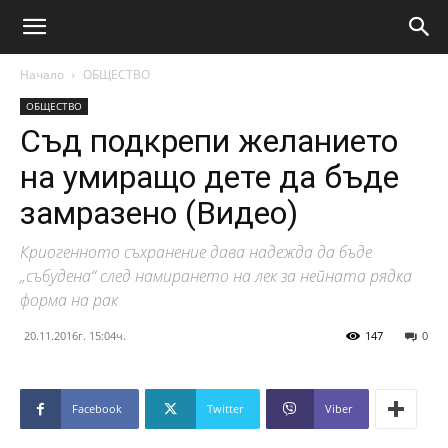
Начало
ОБЩЕСТВО
ОБЩЕСТВО
Съд подкрепи желанието
на умиращо дете да бъде
замразено (Видео)
Криогенното съхранение дава надежда да бъде
„събудена“ след намирането на лек за нейната рядка
форма на рак
20.11.2016г. 15:04ч.
147
0
Facebook
Twitter
Viber