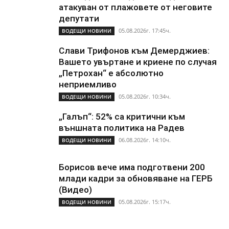
атакуван от плажoвете от неговите
депутати
05.08.2026г. 17:45ч.
ВОДЕЩИ НОВИНИ
Слави Трифонов към Демерджиев:
Вашето увъртане и криене по случая
„Петрохан“ е абсолютно
неприемливо
05.08.2026г. 10:34ч.
ВОДЕЩИ НОВИНИ
„Галъп“: 52% са критични към
външната политика на Радев
06.08.2026г. 14:10ч.
ВОДЕЩИ НОВИНИ
Борисов вече има подготвени 200
млади кадри за обновяване на ГЕРБ
(Видео)
05.08.2026г. 15:17ч.
ВОДЕЩИ НОВИНИ