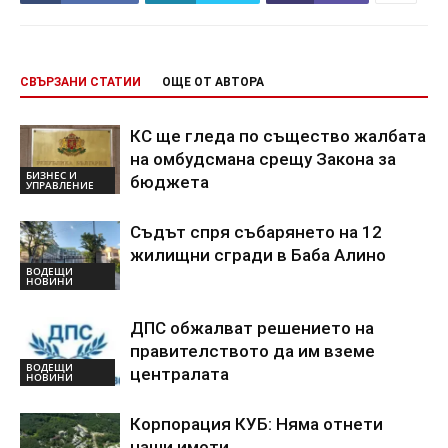
СВЪРЗАНИ СТАТИИ
ОЩЕ ОТ АВТОРА
КС ще гледа по същество жалбата
на омбудсмана срещу Закона за
БИЗНЕС И
бюджета
УПРАВЛЕНИЕ
Съдът спря събарянето на 12
жилищни сгради в Баба Алино
ВОДЕЩИ
НОВИНИ
ДПС обжалват решението на
правителството да им вземе
ВОДЕЩИ
централата
НОВИНИ
Корпорация КУБ: Няма отнети
наши имоти