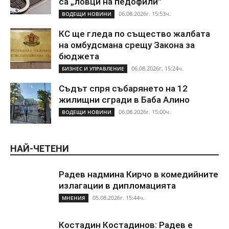
са „ловци на педофили”
06.08.2026г. 15:53ч.
ВОДЕЩИ НОВИНИ
КС ще гледа по същество жалбата
на омбудсмана срещу Закона за
бюджета
06.08.2026г. 15:24ч.
БИЗНЕС И УПРАВЛЕНИЕ
Съдът спря събарянето на 12
жилищни сгради в Баба Алино
06.08.2026г. 15:00ч.
ВОДЕЩИ НОВИНИ
НАЙ-ЧЕТЕНИ
Радев надмина Кирчо в комедийните
излагации в дипломацията
05.08.2026г. 15:44ч.
МНЕНИЯ
Костадин Костадинов: Радев е