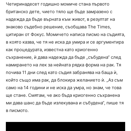
Четиринадесет годишно момиче стана първото
британско дете, чието тяло ще бъде замразено с
надежда да бъде върната към живот, в резултат на
знаково съдебно решение, съобщава The Times,
цитиран от Фокус. Момичето написа писмо на съдията,
в която казва, че тя не иска да умира и се аргументира
как процедурата, известна като криогенно
съхранение, ѝ дава надежда да бъде „събудена“ след
намирането на лек за нейната рядка форма на рак. Тя
почива 11 дни след като съдия забранява на баща ѝ,
който също има рак, да блокира желанието ѝ. „Аз съм
само на 14 години и не иска да умра, но знам, че това
ще стане. Смятам, че ако бъда криогенно съхранена
ми дава шанс да бъде излекувана и събудена“, пише тя
в писмото.