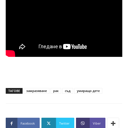
ТАГОВЕ
замразяване
рак
съд
умиращо дете
Facebook
Twitter
Viber