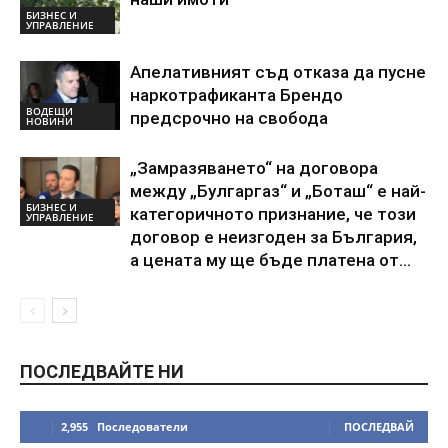
БИЗНЕС И
УПРАВЛЕНИЕ
Апелативният съд отказа да пусне
наркотрафиканта Брендо
ВОДЕЩИ
предсрочно на свобода
НОВИНИ
„Замразяването“ на договора
между „Булгаргаз“ и „Боташ“ е най-
БИЗНЕС И
категоричното признание, че този
УПРАВЛЕНИЕ
договор е неизгоден за България,
а цената му ще бъде платена от...
ПОСЛЕДВАЙТЕ НИ
2,955
Последователи
ПОСЛЕДВАЙ