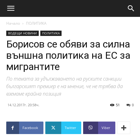
Начало
ПОЛИТИКА
ВОДЕЩИ НОВИНИ
ПОЛИТИКА
Борисов се обяви за силна
външна политика на ЕС за
мигрантите
По темата за удължаването на руските санкции
българският премиер е на мнение, че не трябва да
вземаме крайна позиция
14.12.2017г. 20:58ч.
51
0
Facebook
Twitter
Viber