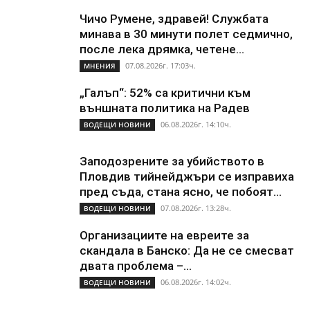
Чичо Румене, здравей! Службата
минава в 30 минути полет седмично,
после лека дрямка, четене...
07.08.2026г. 17:03ч.
МНЕНИЯ
„Галъп“: 52% са критични към
външната политика на Радев
06.08.2026г. 14:10ч.
ВОДЕЩИ НОВИНИ
Заподозрените за убийството в
Пловдив тийнейджъри се изправиха
пред съда, стана ясно, че побоят...
07.08.2026г. 13:28ч.
ВОДЕЩИ НОВИНИ
Организациите на евреите за
скандала в Банско: Да не се смесват
двата проблема –...
06.08.2026г. 14:02ч.
ВОДЕЩИ НОВИНИ