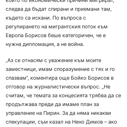
които по икономически причини мигрират,
следва да бъдат спирани и приемани там,
където са искани. По въпроса с
регулирането на мигрантския поток към
Европа Борисов беше категоричен, че е
нужна дипломация, а не война.
Аз се отнасям с уважение към моите
„
заместници, имам споразумение с тях и го
спазвам“, коментира още Бойко Борисов в
отговор на журналистически въпрос. „Не
считам, че темата за концесията трябва да се
продължава преди да имаме план за
управление на Пирин. За да няма никакви
спекулации, съм казал на Нено Димов – ако