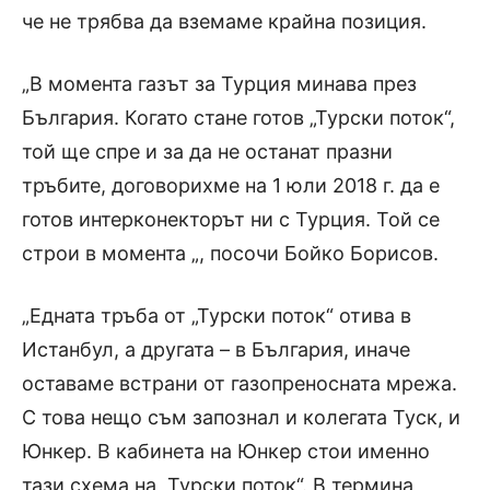
че не трябва да вземаме крайна позиция.
„В момента газът за Турция минава през
България. Когато стане готов „Турски поток“,
той ще спре и за да не останат празни
тръбите, договорихме на 1 юли 2018 г. да е
готов интерконекторът ни с Турция. Той се
строи в момента „, посочи Бойко Борисов.
„Едната тръба от „Турски поток“ отива в
Истанбул, а другата – в България, иначе
оставаме встрани от газопреносната мрежа.
С това нещо съм запознал и колегата Туск, и
Юнкер. В кабинета на Юнкер стои именно
тази схема на „Турски поток“. В термина,