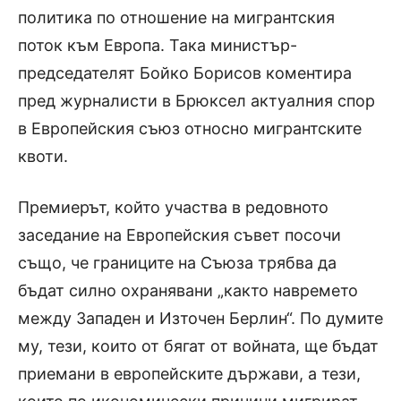
политика по отношение на мигрантския
поток към Европа. Така министър-
председателят Бойко Борисов коментира
пред журналисти в Брюксел актуалния спор
в Европейския съюз относно мигрантските
квоти.
Премиерът, който участва в редовното
заседание на Европейския съвет посочи
също, че границите на Съюза трябва да
бъдат силно охранявани „както навремето
между Западен и Източен Берлин“. По думите
му, тези, които от бягат от войната, ще бъдат
приемани в европейските държави, а тези,