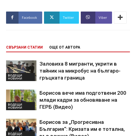
Facebook
Twitter
Viber
СВЪРЗАНИ СТАТИИ
ОЩЕ ОТ АВТОРА
Заловиха 8 мигранти, укрити в
тайник на микробус на българо-
ВОДЕЩИ
гръцката граница
НОВИНИ
Борисов вече има подготвени 200
млади кадри за обновяване на
ВОДЕЩИ
ГЕРБ (Видео)
НОВИНИ
Борисов за „Прогресивна
България“: Кризата им е тотална,
ВОДЕЩИ
във всичко (Видео)