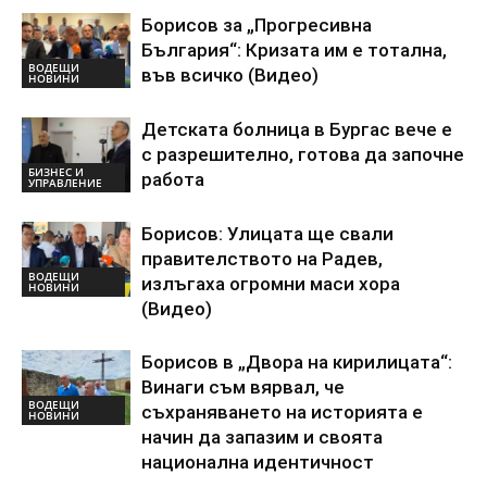
Борисов за „Прогресивна
България“: Кризата им е тотална,
ВОДЕЩИ
във всичко (Видео)
НОВИНИ
Детската болница в Бургас вече е
с разрешително, готова да започне
БИЗНЕС И
работа
УПРАВЛЕНИЕ
Борисов: Улицата ще свали
правителството на Радев,
ВОДЕЩИ
излъгаха огромни маси хора
НОВИНИ
(Видео)
Борисов в „Двора на кирилицата“:
Винаги съм вярвал, че
ВОДЕЩИ
съхраняването на историята е
НОВИНИ
начин да запазим и своята
национална идентичност