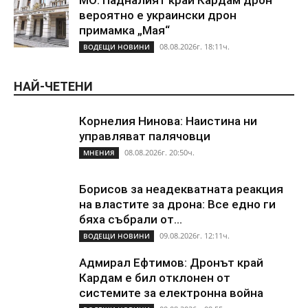
МО: Падналият край Кардам дрон
вероятно е украински дрон
примамка „Мая“
08.08.2026г. 18:11ч.
ВОДЕЩИ НОВИНИ
НАЙ-ЧЕТЕНИ
Корнелия Нинова: Наистина ни
управляват палячовци
08.08.2026г. 20:50ч.
МНЕНИЯ
Борисов за неадекватната реакция
на властите за дрона: Все едно ги
бяха събрали от...
09.08.2026г. 12:11ч.
ВОДЕЩИ НОВИНИ
Адмирал Ефтимов: Дронът край
Кардам е бил отклонен от
системите за електронна война