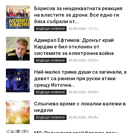
Борисов за неадекватната реакция
на властите за дрона: Все едно ги
бяха събрали от...
09.08.2026г. 12:11ч.
ВОДЕЩИ НОВИНИ
Адмирал Ефтимов: Дронът край
Кардам е бил отклонен от
системите за електронна война
09.08.2026г. 09:55ч.
ВОДЕЩИ НОВИНИ
Най-малко трима души са загинали, а
девет са ранени при руски атаки
срещу Източна...
09.08.2026г. 09:40ч.
ВОДЕЩИ НОВИНИ
Слънчево време с локални валежи в
неделя
09.08.2026г. 09:28ч.
ВОДЕЩИ НОВИНИ