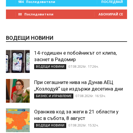
984
Последователи
ПОСЛЕДВАЙ
88
Последователи
АБОНИРАЙ СЕ
ВОДЕЩИ НОВИНИ
14-годишен е побойникът от клипа,
заснет в Радомир
07.08.2026г. 17:26ч.
ВОДЕЩИ НОВИНИ
При сегашните нива на Дунав АЕЦ
„Козлодуй“ ще издържи десетина дни
07.08.2026г. 16:53ч.
БИЗНЕС И УПРАВЛЕНИЕ
Оранжев код за жеги в 21 области у
нас в събота, 8 август
07.08.2026г. 15:32ч.
ВОДЕЩИ НОВИНИ