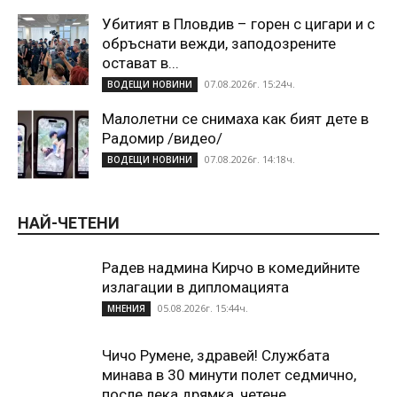
Убитият в Пловдив – горен с цигари и с
обръснати вежди, заподозрените
остават в...
07.08.2026г. 15:24ч.
ВОДЕЩИ НОВИНИ
Малолетни се снимаха как бият дете в
Радомир /видео/
07.08.2026г. 14:18ч.
ВОДЕЩИ НОВИНИ
НАЙ-ЧЕТЕНИ
Радев надмина Кирчо в комедийните
излагации в дипломацията
05.08.2026г. 15:44ч.
МНЕНИЯ
Чичо Румене, здравей! Службата
минава в 30 минути полет седмично,
после лека дрямка, четене...