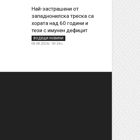
Най-застрашени от
западнонилска треска са
хората над 60 години и
тези с имунен дефицит
ВОДЕЩИ НОВИНИ
08.08.2026г. 09:36ч.