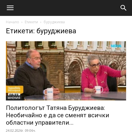
Начало
Етикети
буруджиева
Етикети: буруджиева
МНЕНИЯ
Политологът Татяна Буруджиева:
Необичайно е да се сменят всички
областни управители...
24.02.2026г. 09:06ч.