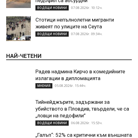
педофил са абсурдни
07.08.2026г. 10:12ч.
ВОДЕЩИ НОВИНИ
Стотици непълнолетни мигранти
живеят по улиците на Сеута
07.08.2026г. 09:34ч.
ВОДЕЩИ НОВИНИ
НАЙ-ЧЕТЕНИ
Радев надмина Кирчо в комедийните
излагации в дипломацията
05.08.2026г. 15:44ч.
МНЕНИЯ
Тийнейджърите, задържани за
убийството в Пловдив, твърдели, че са
„ловци на педофили”
06.08.2026г. 15:53ч.
ВОДЕЩИ НОВИНИ
„Галъп“: 52% са критични към външната