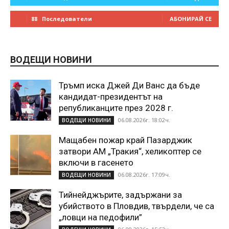
88
Последователи
АБОНИРАЙ СЕ
ВОДЕЩИ НОВИНИ
Тръмп иска Джей Ди Ванс да бъде
кандидат-президентът на
републиканците през 2028 г.
06.08.2026г. 18:02ч.
ВОДЕЩИ НОВИНИ
Мащабен пожар край Пазарджик
затвори АМ „Тракия“, хеликоптер се
включи в гасенето
06.08.2026г. 17:09ч.
ВОДЕЩИ НОВИНИ
Тийнейджърите, задържани за
убийството в Пловдив, твърдели, че са
„ловци на педофили”