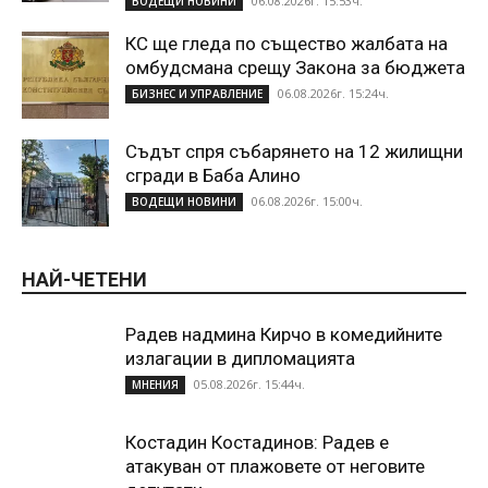
06.08.2026г. 15:53ч.
ВОДЕЩИ НОВИНИ
КС ще гледа по същество жалбата на
омбудсмана срещу Закона за бюджета
06.08.2026г. 15:24ч.
БИЗНЕС И УПРАВЛЕНИЕ
Съдът спря събарянето на 12 жилищни
сгради в Баба Алино
06.08.2026г. 15:00ч.
ВОДЕЩИ НОВИНИ
НАЙ-ЧЕТЕНИ
Радев надмина Кирчо в комедийните
излагации в дипломацията
05.08.2026г. 15:44ч.
МНЕНИЯ
Костадин Костадинов: Радев е
атакуван от плажoвете от неговите