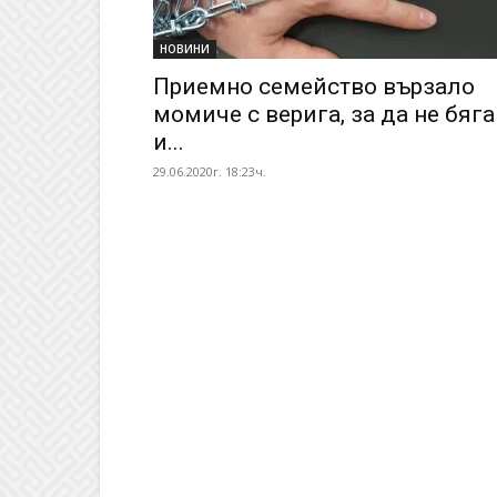
НОВИНИ
Приемно семейство вързало
момиче с верига, за да не бяга
и...
29.06.2020г. 18:23ч.