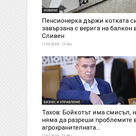
НОВИНИ
Пенсионерка държи котката с
завързана с верига на балкон 
Сливен
17.06.2025г. 13:36ч.
БИЗНЕС И УПРАВЛЕНИЕ
Тахов: Бойкотът има смисъл, 
няма да разреши проблемите 
агрохранителната...
27.02.2025г. 13:38ч.