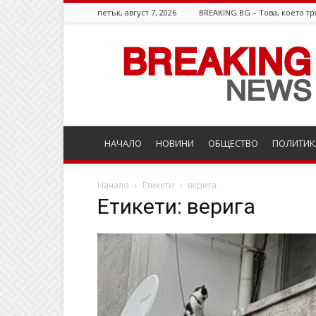
петък, август 7, 2026
BREAKING.BG – Това, което тр
Breaking.bg
НАЧАЛО
НОВИНИ
ОБЩЕСТВО
ПОЛИТИК
Начало
Етикети
верига
Етикети: верига