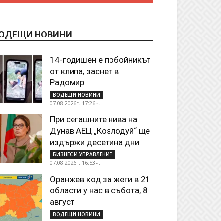
ОДЕЩИ НОВИНИ
14-годишен е побойникът
от клипа, заснет в
Радомир
ВОДЕЩИ НОВИНИ
07.08.2026г. 17:26ч.
При сегашните нива на
Дунав АЕЦ „Козлодуй“ ще
издържи десетина дни
БИЗНЕС И УПРАВЛЕНИЕ
07.08.2026г. 16:53ч.
Оранжев код за жеги в 21
области у нас в събота, 8
август
ВОДЕЩИ НОВИНИ