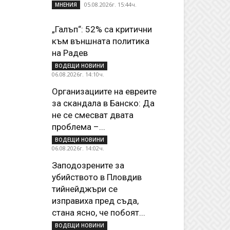
05.08.2026г. 15:44ч.
МНЕНИЯ
„Галъп“: 52% са критични
към външната политика
на Радев
ВОДЕЩИ НОВИНИ
06.08.2026г. 14:10ч.
Организациите на евреите
за скандала в Банско: Да
не се смесват двата
проблема –...
ВОДЕЩИ НОВИНИ
06.08.2026г. 14:02ч.
Заподозрените за
убийството в Пловдив
тийнейджъри се
изправиха пред съда,
стана ясно, че побоят...
ВОДЕЩИ НОВИНИ