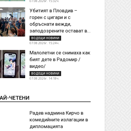
07.08.2026г. 15:32ч.
Убитият в Пловдив –
горен с цигари и с
обръснати вежди,
заподозрените остават в...
ВОДЕЩИ НОВИНИ
07.08.2026г. 15:24ч.
Малолетни се снимаха как
бият дете в Радомир /
видео/
ВОДЕЩИ НОВИНИ
07.08.2026г. 14:18ч.
АЙ-ЧЕТЕНИ
Радев надмина Кирчо в
комедийните излагации в
дипломацията