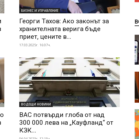
БИЗНЕС И УПРАВЛЕНИЕ
и
Георги Тахов: Ако законът за
В
в
хранителната верига бъде
приет, цените в...
17.03.2025г. 16:07ч.
ВОДЕЩИ НОВИНИ
но
ВАС потвърди глоба от над
в
300 000 лева на „Кауфланд“ от
КЗК...
06.04.2023г. 12:15ч.