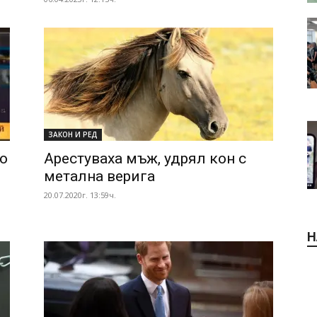
ЗАКОН И РЕД
о
Арестуваха мъж, удрял кон с
метална верига
20.07.2020г. 13:59ч.
Н