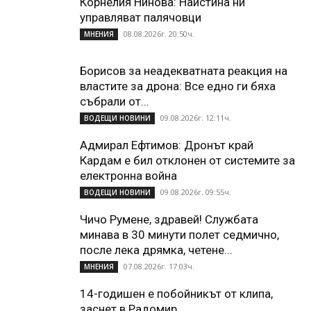
Корнелия Нинова: Наистина ни
управляват палячовци
08.08.2026г. 20:50ч.
МНЕНИЯ
Борисов за неадекватната реакция на
властите за дрона: Все едно ги бяха
събрали от...
09.08.2026г. 12:11ч.
ВОДЕЩИ НОВИНИ
Адмирал Ефтимов: Дронът край
Кардам е бил отклонен от системите за
електронна война
09.08.2026г. 09:55ч.
ВОДЕЩИ НОВИНИ
Чичо Румене, здравей! Службата
минава в 30 минути полет седмично,
после лека дрямка, четене...
07.08.2026г. 17:03ч.
МНЕНИЯ
14-годишен е побойникът от клипа,
заснет в Радомир