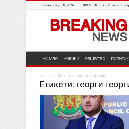
събота, август 8, 2026
BREAKING.BG – Това, което т
Breaking.bg
НАЧАЛО
НОВИНИ
ОБЩЕСТВО
ПОЛИТИК
Начало
Етикети
георги георгиев
Етикети: георги георг