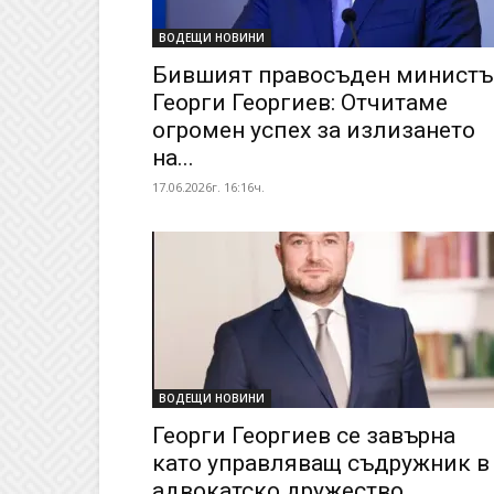
ВОДЕЩИ НОВИНИ
Бившият правосъден министъ
Георги Георгиев: Отчитаме
огромен успех за излизането
на...
17.06.2026г. 16:16ч.
ВОДЕЩИ НОВИНИ
Георги Георгиев се завърна
като управляващ съдружник в
адвокатско дружество