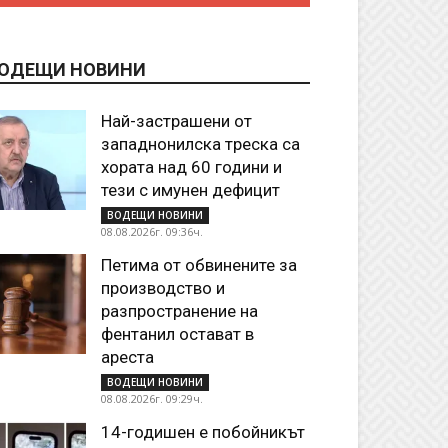
ОДЕЩИ НОВИНИ
Най-застрашени от
западнонилска треска са
хората над 60 години и
тези с имунен дефицит
ВОДЕЩИ НОВИНИ
08.08.2026г. 09:36ч.
Петима от обвинените за
производство и
разпространение на
фентанил остават в
ареста
ВОДЕЩИ НОВИНИ
08.08.2026г. 09:29ч.
14-годишен е побойникът