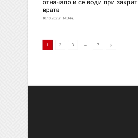
отначало и се води при закри
врата
10.10.2025г. 14:34ч.
...
1
2
3
7