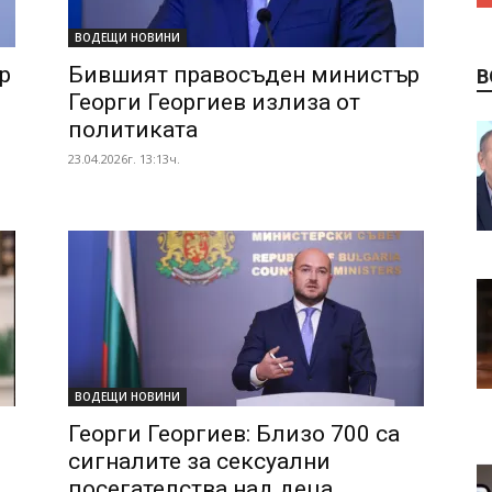
ВОДЕЩИ НОВИНИ
р
Бившият правосъден министър
В
Георги Георгиев излиза от
политиката
23.04.2026г. 13:13ч.
ВОДЕЩИ НОВИНИ
Георги Георгиев: Близо 700 са
сигналите за сексуални
посегателства над деца...