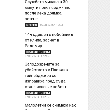
Службата минава в 30
минути полет седмично,
после лека дрямка,
четене...
07.08.2026г. 17:03ч.
МНЕНИЯ
14-годишен е побойникът
от клипа, заснет в
Радомир
ВОДЕЩИ НОВИНИ
07.08.2026г. 17:26ч.
Заподозрените за
убийството в Пловдив
тийнейджъри се
изправиха пред съда,
стана ясно, че побоят...
ВОДЕЩИ НОВИНИ
07.08.2026г. 13:28ч.
Малолетни се снимаха как