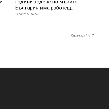
ти
години ходене по мъките
България има работещ...
19.06.2025г. 20:56ч.
Страница 1 от 7