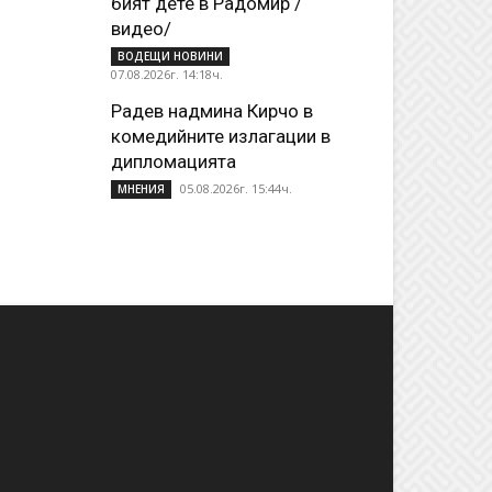
бият дете в Радомир /
видео/
ВОДЕЩИ НОВИНИ
07.08.2026г. 14:18ч.
Радев надмина Кирчо в
комедийните излагации в
дипломацията
05.08.2026г. 15:44ч.
МНЕНИЯ