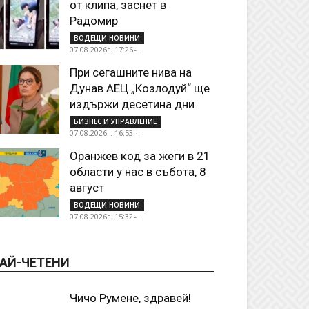
от клипа, заснет в
Радомир
ВОДЕЩИ НОВИНИ
07.08.2026г. 17:26ч.
При сегашните нива на
Дунав АЕЦ „Козлодуй“ ще
издържи десетина дни
БИЗНЕС И УПРАВЛЕНИЕ
07.08.2026г. 16:53ч.
Оранжев код за жеги в 21
области у нас в събота, 8
август
ВОДЕЩИ НОВИНИ
07.08.2026г. 15:32ч.
АЙ-ЧЕТЕНИ
Чичо Румене, здравей!