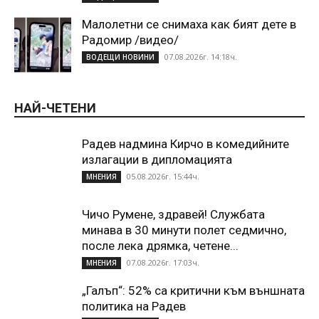
Малолетни се снимаха как бият дете в
Радомир /видео/
07.08.2026г. 14:18ч.
ВОДЕЩИ НОВИНИ
НАЙ-ЧЕТЕНИ
Радев надмина Кирчо в комедийните
излагации в дипломацията
05.08.2026г. 15:44ч.
МНЕНИЯ
Чичо Румене, здравей! Службата
минава в 30 минути полет седмично,
после лека дрямка, четене...
07.08.2026г. 17:03ч.
МНЕНИЯ
„Галъп“: 52% са критични към външната
политика на Радев