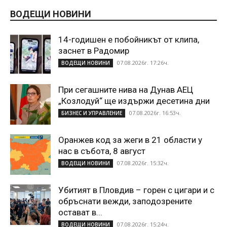
ВОДЕЩИ НОВИНИ
14-годишен е побойникът от клипа,
заснет в Радомир
07.08.2026г. 17:26ч.
ВОДЕЩИ НОВИНИ
При сегашните нива на Дунав АЕЦ
„Козлодуй“ ще издържи десетина дни
07.08.2026г. 16:53ч.
БИЗНЕС И УПРАВЛЕНИЕ
Оранжев код за жеги в 21 области у
нас в събота, 8 август
07.08.2026г. 15:32ч.
ВОДЕЩИ НОВИНИ
Убитият в Пловдив – горен с цигари и с
обръснати вежди, заподозрените
остават в...
07.08.2026г. 15:24ч.
ВОДЕЩИ НОВИНИ