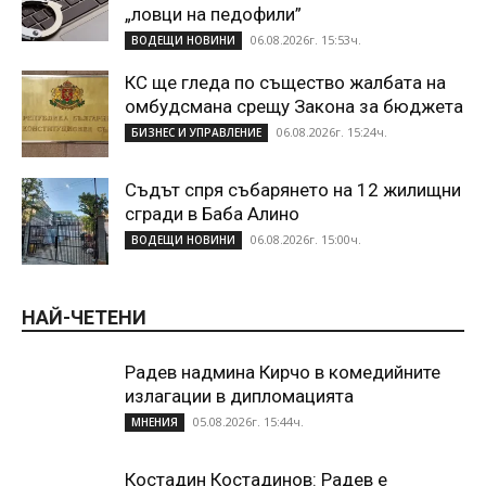
„ловци на педофили”
06.08.2026г. 15:53ч.
ВОДЕЩИ НОВИНИ
КС ще гледа по същество жалбата на
омбудсмана срещу Закона за бюджета
06.08.2026г. 15:24ч.
БИЗНЕС И УПРАВЛЕНИЕ
Съдът спря събарянето на 12 жилищни
сгради в Баба Алино
06.08.2026г. 15:00ч.
ВОДЕЩИ НОВИНИ
НАЙ-ЧЕТЕНИ
Радев надмина Кирчо в комедийните
излагации в дипломацията
05.08.2026г. 15:44ч.
МНЕНИЯ
Костадин Костадинов: Радев е