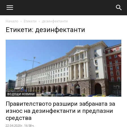
Начало
Етикети
дезинфектанти
Етикети: дезинфектанти
ВОДЕЩИ НОВИНИ
Правителството разшири забраната за
износ на дезинфектанти и предпазни
средства
22.04.2020г. 16:58ч.