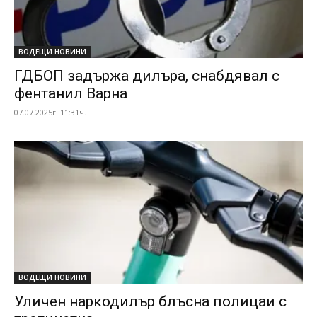
ВОДЕЩИ НОВИНИ
ГДБОП задържа дилъра, снабдявал с
фентанил Варна
07.07.2025г. 11:31ч.
ВОДЕЩИ НОВИНИ
Уличен наркодилър блъсна полицаи с