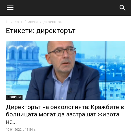
Начало
Етикети
директорът
Етикети: директорът
НОВИНИ
Директорът на онкологията: Кражбите в
болницата могат да застрашат живота
на...
10.01.2022г. 11:54ч.