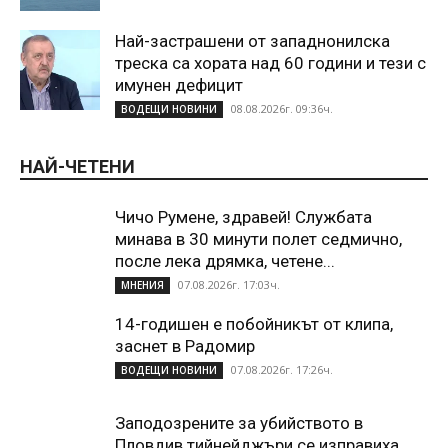
Най-застрашени от западнонилска
треска са хората над 60 години и тези с
имунен дефицит
08.08.2026г. 09:36ч.
ВОДЕЩИ НОВИНИ
НАЙ-ЧЕТЕНИ
Чичо Румене, здравей! Службата
минава в 30 минути полет седмично,
после лека дрямка, четене...
07.08.2026г. 17:03ч.
МНЕНИЯ
14-годишен е побойникът от клипа,
заснет в Радомир
07.08.2026г. 17:26ч.
ВОДЕЩИ НОВИНИ
Заподозрените за убийството в
Пловдив тийнейджъри се изправиха