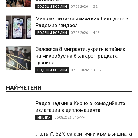
07.08.2026г. 15:24ч.
ВОДЕЩИ НОВИНИ
Малолетни се снимаха как бият дете в
Радомир /видео/
07.08.2026г. 14:18ч.
ВОДЕЩИ НОВИНИ
Заловиха 8 мигранти, укрити в тайник
на микробус на българо-гръцката
граница
07.08.2026г. 13:38ч.
ВОДЕЩИ НОВИНИ
НАЙ-ЧЕТЕНИ
Радев надмина Кирчо в комедийните
излагации в дипломацията
05.08.2026г. 15:44ч.
МНЕНИЯ
„Галъп“: 52% са критични към външната