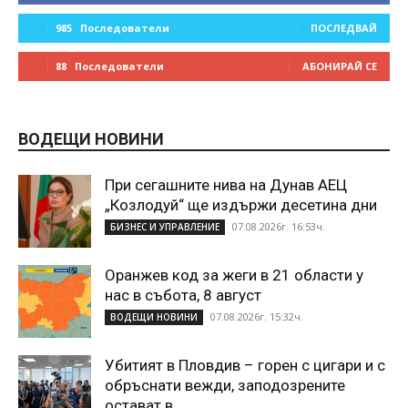
985
Последователи
ПОСЛЕДВАЙ
88
Последователи
АБОНИРАЙ СЕ
ВОДЕЩИ НОВИНИ
При сегашните нива на Дунав АЕЦ
„Козлодуй“ ще издържи десетина дни
07.08.2026г. 16:53ч.
БИЗНЕС И УПРАВЛЕНИЕ
Оранжев код за жеги в 21 области у
нас в събота, 8 август
07.08.2026г. 15:32ч.
ВОДЕЩИ НОВИНИ
Убитият в Пловдив – горен с цигари и с
обръснати вежди, заподозрените
остават в...