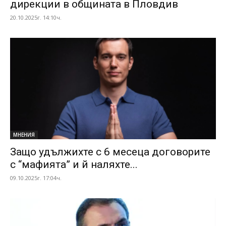
дирекции в общината в Пловдив
20.10.2025г. 14:10ч.
МНЕНИЯ
Защо удължихте с 6 месеца договорите
с “мафията” и й наляхте...
09.10.2025г. 17:04ч.