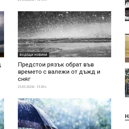
ВОДЕЩИ НОВИНИ
д
Предстои рязък обрат във
времето с валежи от дъжд и
сняг
25.03.2026г. 13:20ч.
Н