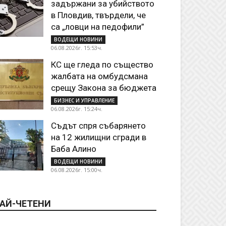
задържани за убийството
в Пловдив, твърдели, че
са „ловци на педофили”
ВОДЕЩИ НОВИНИ
06.08.2026г. 15:53ч.
КС ще гледа по същество
жалбата на омбудсмана
срещу Закона за бюджета
БИЗНЕС И УПРАВЛЕНИЕ
06.08.2026г. 15:24ч.
Съдът спря събарянето
на 12 жилищни сгради в
Баба Алино
ВОДЕЩИ НОВИНИ
06.08.2026г. 15:00ч.
АЙ-ЧЕТЕНИ