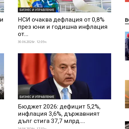
БИЗНЕС И УПРАВЛЕНИЕ
ни
НСИ очаква дефлация от 0,8%
В
през юни и годишна инфлация
от...
30.06.2026г. 12:05ч.
БИЗНЕС И УПРАВЛЕНИЕ
Бюджет 2026: дефицит 5,2%,
инфлация 3,6%, държавният
дълг стига 37,7 млрд....
24.06.2026г. 17:32ч.