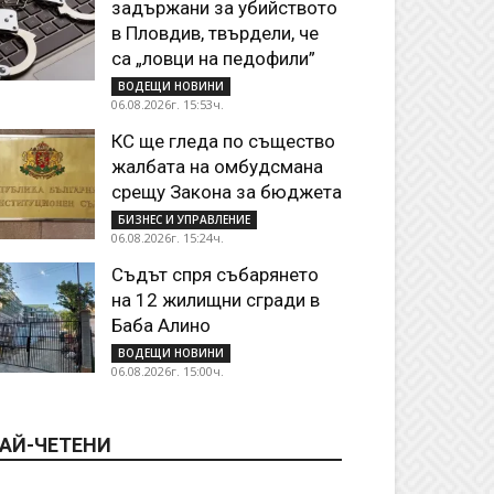
задържани за убийството
в Пловдив, твърдели, че
са „ловци на педофили”
ВОДЕЩИ НОВИНИ
06.08.2026г. 15:53ч.
КС ще гледа по същество
жалбата на омбудсмана
срещу Закона за бюджета
БИЗНЕС И УПРАВЛЕНИЕ
06.08.2026г. 15:24ч.
Съдът спря събарянето
на 12 жилищни сгради в
Баба Алино
ВОДЕЩИ НОВИНИ
06.08.2026г. 15:00ч.
АЙ-ЧЕТЕНИ