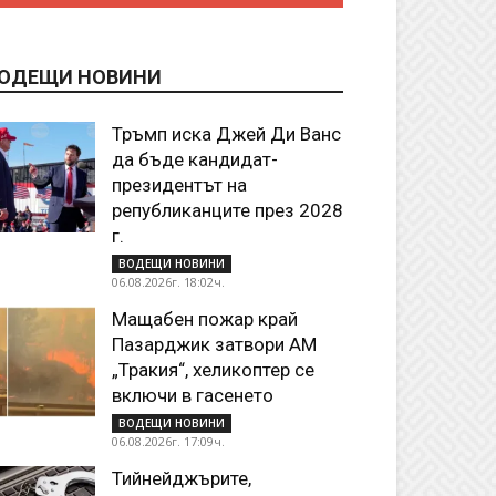
ОДЕЩИ НОВИНИ
Тръмп иска Джей Ди Ванс
да бъде кандидат-
президентът на
републиканците през 2028
г.
ВОДЕЩИ НОВИНИ
06.08.2026г. 18:02ч.
Мащабен пожар край
Пазарджик затвори АМ
„Тракия“, хеликоптер се
включи в гасенето
ВОДЕЩИ НОВИНИ
06.08.2026г. 17:09ч.
Тийнейджърите,