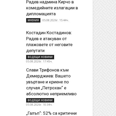
Радев надмина Кирчо в
комедийните излагации в
дипломацията
05.08.2026г. 15:44ч.
МНЕНИЯ
Костадин Костадинов:
Радев е атакуван от
плажoвете от неговите
депутати
ВОДЕЩИ НОВИНИ
05.08.2026г. 17:45ч.
Слави Трифонов към
Демерджиев: Вашето
увъртане и криене по
случая „Петрохан“ е
абсолютно неприемливо
ВОДЕЩИ НОВИНИ
05.08.2026г. 10:34ч.
„Галъп“: 52% са критични