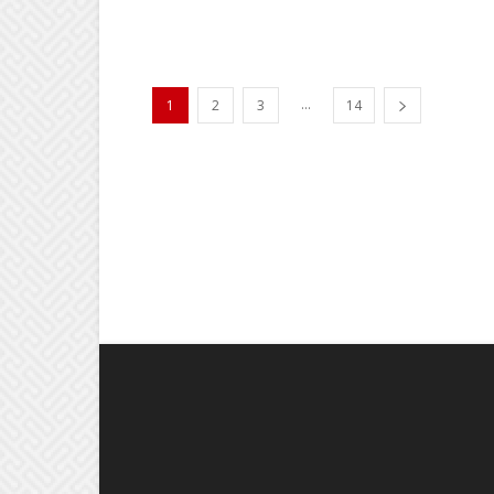
...
1
2
3
14