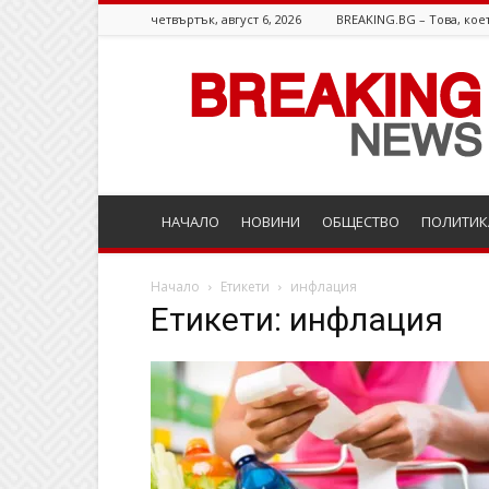
четвъртък, август 6, 2026
BREAKING.BG – Това, коет
Breaking.bg
НАЧАЛО
НОВИНИ
ОБЩЕСТВО
ПОЛИТИК
Начало
Етикети
инфлация
Етикети: инфлация