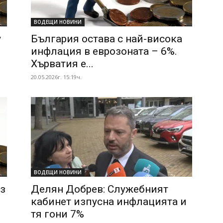
ВОДЕЩИ НОВИНИ
у
България остава с най-висока
инфлация в еврозоната – 6%.
Хърватия е...
20.05.2026г. 15:19ч.
ВОДЕЩИ НОВИНИ
з
Делян Добрев: Служебният
кабинет изпусна инфлацията и
тя гони 7%