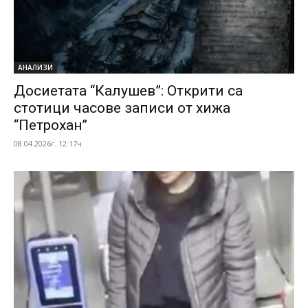
АНАЛИЗИ
Досиетата “Калушев”: Открити са
стотици часове записи от хижа
“Петрохан”
08.04.2026г. 12:17ч.