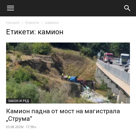
Начало
Етикети
камион
Етикети: камион
ЗАКОН И РЕД
Камион падна от мост на магистрала
„Струма”
03.08.2026г. 17:59ч.