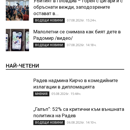
Убитият в Пловдив – горен с цигари и с
обръснати вежди, заподозрените
остават в...
07.08.2026г. 15:24ч.
ВОДЕЩИ НОВИНИ
Малолетни се снимаха как бият дете в
Радомир /видео/
07.08.2026г. 14:18ч.
ВОДЕЩИ НОВИНИ
НАЙ-ЧЕТЕНИ
Радев надмина Кирчо в комедийните
излагации в дипломацията
05.08.2026г. 15:44ч.
МНЕНИЯ
„Галъп“: 52% са критични към външната
политика на Радев
06.08.2026г. 14:10ч.
ВОДЕЩИ НОВИНИ