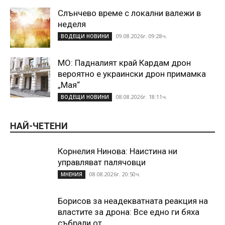
Слънчево време с локални валежи в
неделя
09.08.2026г. 09:28ч.
ВОДЕЩИ НОВИНИ
МО: Падналият край Кардам дрон
вероятно е украински дрон примамка
„Мая“
08.08.2026г. 18:11ч.
ВОДЕЩИ НОВИНИ
НАЙ-ЧЕТЕНИ
Корнелия Нинова: Наистина ни
управляват палячовци
08.08.2026г. 20:50ч.
МНЕНИЯ
Борисов за неадекватната реакция на
властите за дрона: Все едно ги бяха
събрали от...