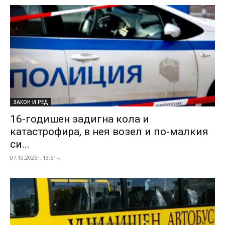
ЗАКОН И РЕД
16-годишен задигна кола и
катастрофира, в нея возел и по-малкия
си...
07.10.2025г. 13:51ч.