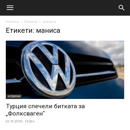
Начало
Етикети
маниса
Етикети: маниса
НОВИНИ
Турция спечели битката за
„Фолксваген“
02.10.2019г. 14:20ч.