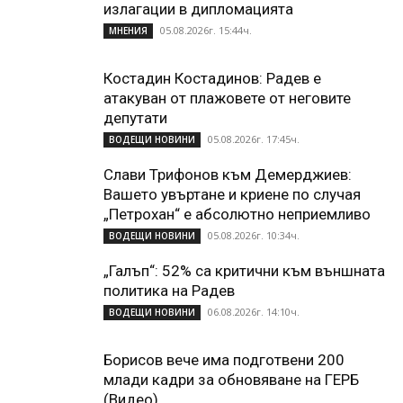
излагации в дипломацията
05.08.2026г. 15:44ч.
МНЕНИЯ
Костадин Костадинов: Радев е
атакуван от плажoвете от неговите
депутати
05.08.2026г. 17:45ч.
ВОДЕЩИ НОВИНИ
Слави Трифонов към Демерджиев:
Вашето увъртане и криене по случая
„Петрохан“ е абсолютно неприемливо
05.08.2026г. 10:34ч.
ВОДЕЩИ НОВИНИ
„Галъп“: 52% са критични към външната
политика на Радев
06.08.2026г. 14:10ч.
ВОДЕЩИ НОВИНИ
Борисов вече има подготвени 200
млади кадри за обновяване на ГЕРБ
(Видео)