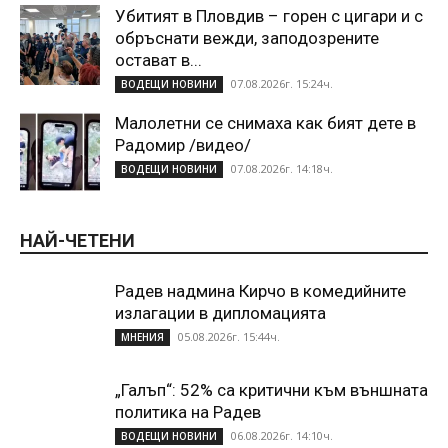
Убитият в Пловдив – горен с цигари и с
обръснати вежди, заподозрените
остават в...
07.08.2026г. 15:24ч.
ВОДЕЩИ НОВИНИ
Малолетни се снимаха как бият дете в
Радомир /видео/
07.08.2026г. 14:18ч.
ВОДЕЩИ НОВИНИ
НАЙ-ЧЕТЕНИ
Радев надмина Кирчо в комедийните
излагации в дипломацията
05.08.2026г. 15:44ч.
МНЕНИЯ
„Галъп“: 52% са критични към външната
политика на Радев
06.08.2026г. 14:10ч.
ВОДЕЩИ НОВИНИ