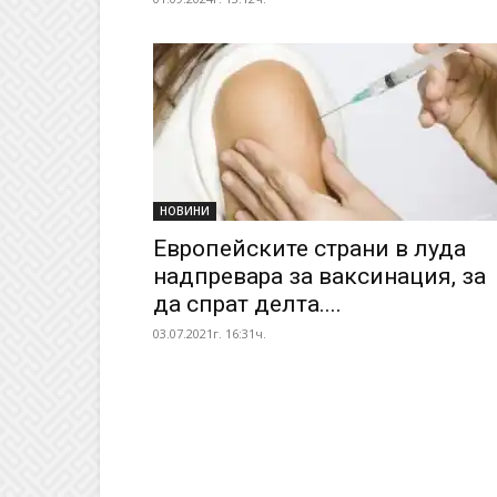
НОВИНИ
Европейските страни в луда
надпревара за ваксинация, за
да спрат делта....
03.07.2021г. 16:31ч.