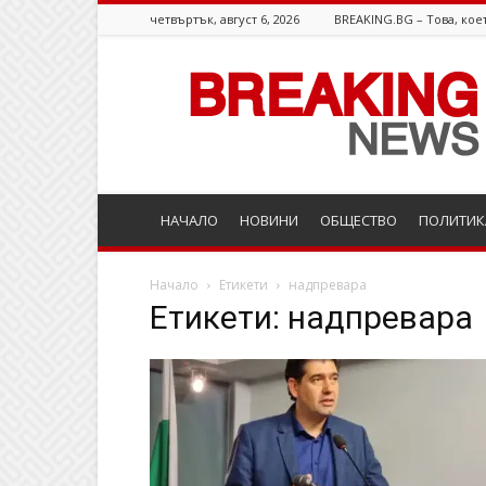
четвъртък, август 6, 2026
BREAKING.BG – Това, коет
Breaking.bg
НАЧАЛО
НОВИНИ
ОБЩЕСТВО
ПОЛИТИК
Начало
Етикети
надпревара
Етикети: надпревара