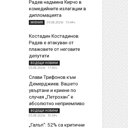
Радев надмина Кирчо в
комедийните излагации в
дипломацията
05.08.2026г. 15:44ч.
МНЕНИЯ
Костадин Костадинов:
Радев е атакуван от
плажoвете от неговите
депутати
ВОДЕЩИ НОВИНИ
05.08.2026г. 17:45ч.
Слави Трифонов към
Демерджиев: Вашето
увъртане и криене по
случая „Петрохан“ е
абсолютно неприемливо
ВОДЕЩИ НОВИНИ
05.08.2026г. 10:34ч.
„Галъп“: 52% са критични