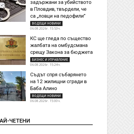
задържани за убийството
в Пловдив, твърдели, че
са „ловци на педофили”
ВОДЕЩИ НОВИНИ
06.08.2026г. 15:53ч.
КС ще гледа по същество
жалбата на омбудсмана
срещу Закона за бюджета
БИЗНЕС И УПРАВЛЕНИЕ
06.08.2026г. 15:24ч.
Съдът спря събарянето
на 12 жилищни сгради в
Баба Алино
ВОДЕЩИ НОВИНИ
06.08.2026г. 15:00ч.
АЙ-ЧЕТЕНИ