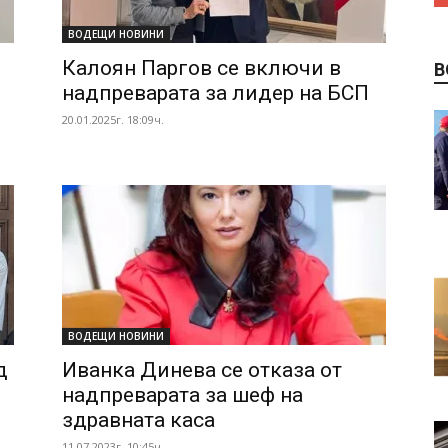
ВОДЕЩИ НОВИНИ
Калоян Паргов се включи в
В
надпреварата за лидер на БСП
20.01.2025г. 18:09ч.
ВОДЕЩИ НОВИНИ
д
Иванка Динева се отказа от
надпреварата за шеф на
здравната каса
11.07.2023г. 10:45ч.