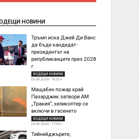
ОДЕЩИ НОВИНИ
Тръмп иска Джей Ди Ванс
да бъде кандидат-
президентът на
републиканците през 2028
г.
ВОДЕЩИ НОВИНИ
06.08.2026г. 18:02ч.
Мащабен пожар край
Пазарджик затвори АМ
„Тракия“, хеликоптер се
включи в гасенето
ВОДЕЩИ НОВИНИ
06.08.2026г. 17:09ч.
Тийнейджърите,