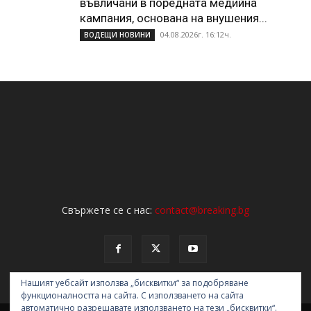
въвличани в поредната медийна
кампания, основана на внушения...
04.08.2026г. 16:12ч.
ВОДЕЩИ НОВИНИ
Свържете се с нас:
contact@breaking.bg
Нашият уебсайт използва „бисквитки“ за подобряване
функционалността на сайта. С използването на сайта
автоматично разрешавате използването на тези „бисквитки“.