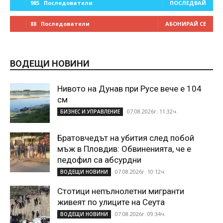
985
Последователи
ПОСЛЕДВАЙ
88
Последователи
АБОНИРАЙ СЕ
ВОДЕЩИ НОВИНИ
Нивото на Дунав при Русе вече е 104
см
07.08.2026г. 11:32ч.
БИЗНЕС И УПРАВЛЕНИЕ
Братовчедът на убития след побой
мъж в Пловдив: Обвиненията, че е
педофил са абсурдни
07.08.2026г. 10:12ч.
ВОДЕЩИ НОВИНИ
Стотици непълнолетни мигранти
живеят по улиците на Сеута
07.08.2026г. 09:34ч.
ВОДЕЩИ НОВИНИ