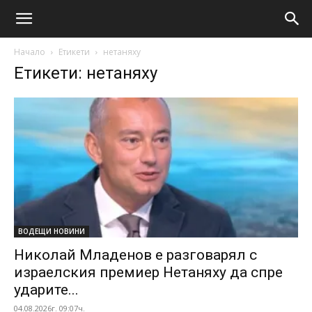
Начало
Етикети
нетаняху
Етикети: нетаняху
ВОДЕЩИ НОВИНИ
Николай Младенов е разговарял с
израелския премиер Нетаняху да спре
ударите...
04.08.2026г. 09:07ч.