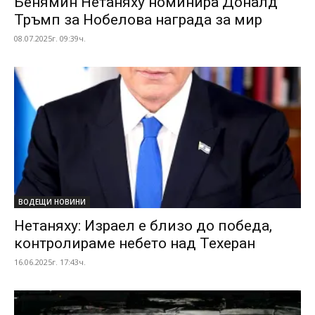
Бенямин Нетаняху номинира Доналд
Тръмп за Нобелова награда за мир
08.07.2025г. 09:39ч.
ВОДЕЩИ НОВИНИ
Нетаняху: Израел е близо до победа,
контролираме небето над Техеран
16.06.2025г. 17:43ч.