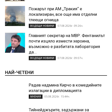
Пожарът при АМ „Тракия“ е
локализиран, все още има отделни
тлеещи огнища
07.08.2026г. 09:26ч.
ВОДЕЩИ НОВИНИ
Главният секретар на МВР: Фентанилът
почти изцяло измести хероина,
възможно е разбитата лаборатория
да...
07.08.2026г. 09:07ч.
ВОДЕЩИ НОВИНИ
НАЙ-ЧЕТЕНИ
Радев надмина Кирчо в комедийните
излагации в дипломацията
05.08.2026г. 15:44ч.
МНЕНИЯ
Тийнейджърите, задържани за