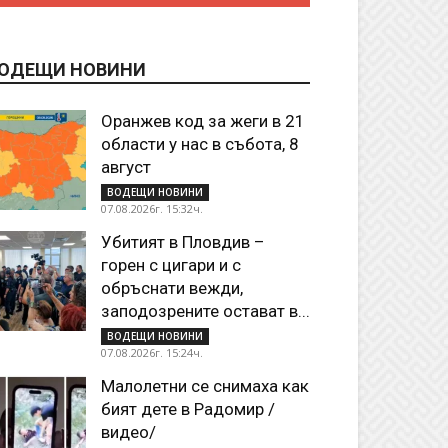
ОДЕЩИ НОВИНИ
Оранжев код за жеги в 21
области у нас в събота, 8
август
ВОДЕЩИ НОВИНИ
07.08.2026г. 15:32ч.
Убитият в Пловдив –
горен с цигари и с
обръснати вежди,
заподозрените остават в...
ВОДЕЩИ НОВИНИ
07.08.2026г. 15:24ч.
Малолетни се снимаха как
бият дете в Радомир /
видео/