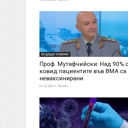
ВОДЕЩИ НОВИНИ
Проф. Мутафчийски: Над 90% 
ковид пациентите във ВМА са
неваксинирани
01.12.2021г. 09:24ч.