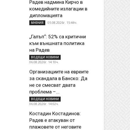
Радев надмина Кирчо в
комедийните излагации в
дипломацията
05.08.2026г. 15:44ч.
МНЕНИЯ
„Галъп“: 52% са критични
към външната политика
на Радев
ВОДЕЩИ НОВИНИ
06.08.2026г. 14:10ч.
Организациите на евреите
за скандала в Банско: Да
не се смесват двата
проблема –...
ВОДЕЩИ НОВИНИ
06.08.2026г. 14:02ч.
Костадин Костадинов:
Радев е атакуван от
плажoвете от неговите