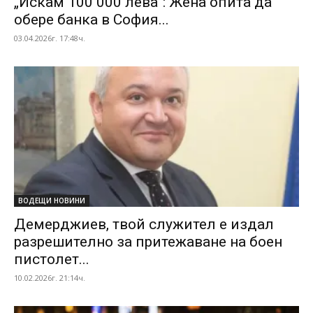
„Искам 100 000 лева“: Жена опита да
обере банка в София...
03.04.2026г. 17:48ч.
ВОДЕЩИ НОВИНИ
Демерджиев, твой служител е издал
разрешително за притежаване на боен
пистолет...
10.02.2026г. 21:14ч.