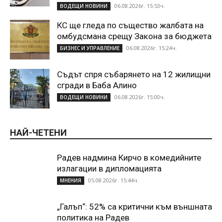
06.08.2026г. 15:53ч.
ВОДЕЩИ НОВИНИ
КС ще гледа по същество жалбата на
омбудсмана срещу Закона за бюджета
06.08.2026г. 15:24ч.
БИЗНЕС И УПРАВЛЕНИЕ
Съдът спря събарянето на 12 жилищни
сгради в Баба Алино
06.08.2026г. 15:00ч.
ВОДЕЩИ НОВИНИ
НАЙ-ЧЕТЕНИ
Радев надмина Кирчо в комедийните
излагации в дипломацията
05.08.2026г. 15:44ч.
МНЕНИЯ
„Галъп“: 52% са критични към външната
политика на Радев