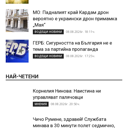
МО: Падналият край Кардам дрон
вероятно е украински дрон примамка
„Мая“
08.08.2026г. 18:11ч.
ВОДЕЩИ НОВИНИ
ГЕРБ: Сигурността на България не е
тема за партийна пропаганда
08.08.2026г. 17:25ч.
ВОДЕЩИ НОВИНИ
НАЙ-ЧЕТЕНИ
Корнелия Нинова: Наистина ни
управляват палячовци
08.08.2026г. 20:50ч.
МНЕНИЯ
Чичо Румене, здравей! Службата
минава в 30 минути полет седмично,