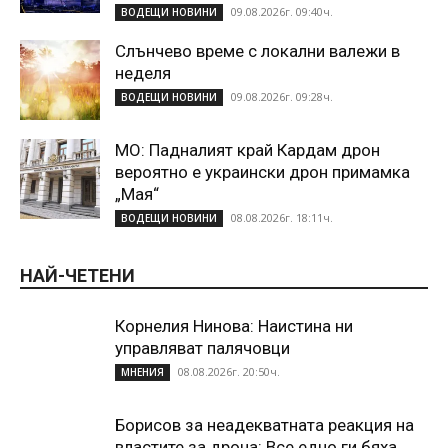
09.08.2026г. 09:40ч.
ВОДЕЩИ НОВИНИ
Слънчево време с локални валежи в
неделя
09.08.2026г. 09:28ч.
ВОДЕЩИ НОВИНИ
МО: Падналият край Кардам дрон
вероятно е украински дрон примамка
„Мая“
08.08.2026г. 18:11ч.
ВОДЕЩИ НОВИНИ
НАЙ-ЧЕТЕНИ
Корнелия Нинова: Наистина ни
управляват палячовци
08.08.2026г. 20:50ч.
МНЕНИЯ
Борисов за неадекватната реакция на
властите за дрона: Все едно ги бяха