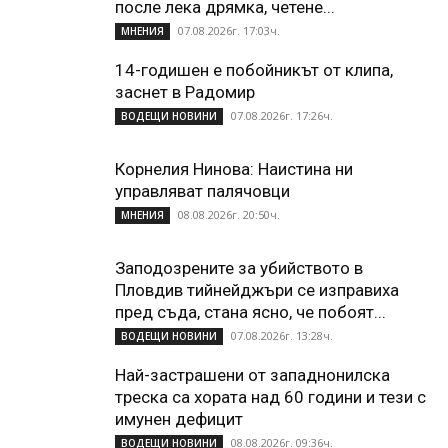
после лека дрямка, четене...
07.08.2026г. 17:03ч.
МНЕНИЯ
14-годишен е побойникът от клипа,
заснет в Радомир
07.08.2026г. 17:26ч.
ВОДЕЩИ НОВИНИ
Корнелия Нинова: Наистина ни
управляват палячовци
08.08.2026г. 20:50ч.
МНЕНИЯ
Заподозрените за убийството в
Пловдив тийнейджъри се изправиха
пред съда, стана ясно, че побоят...
07.08.2026г. 13:28ч.
ВОДЕЩИ НОВИНИ
Най-застрашени от западнонилска
треска са хората над 60 години и тези с
имунен дефицит
08.08.2026г. 09:36ч.
ВОДЕЩИ НОВИНИ