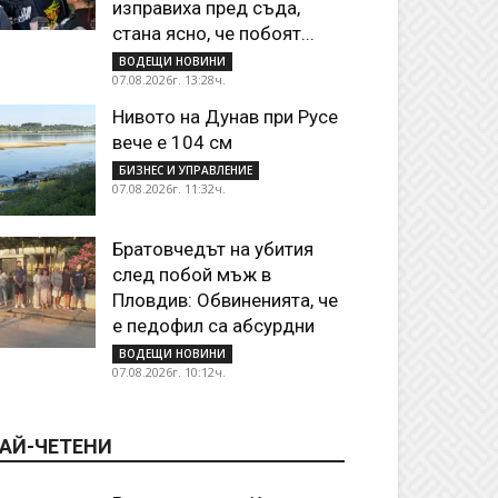
изправиха пред съда,
стана ясно, че побоят...
ВОДЕЩИ НОВИНИ
07.08.2026г. 13:28ч.
Нивото на Дунав при Русе
вече е 104 см
БИЗНЕС И УПРАВЛЕНИЕ
07.08.2026г. 11:32ч.
Братовчедът на убития
след побой мъж в
Пловдив: Обвиненията, че
е педофил са абсурдни
ВОДЕЩИ НОВИНИ
07.08.2026г. 10:12ч.
АЙ-ЧЕТЕНИ