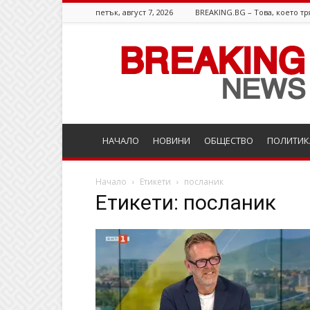
петък, август 7, 2026
BREAKING.BG – Това, което тр
Breaking.bg
НАЧАЛО
НОВИНИ
ОБЩЕСТВО
ПОЛИТИК
Начало
Етикети
посланик
Етикети: посланик