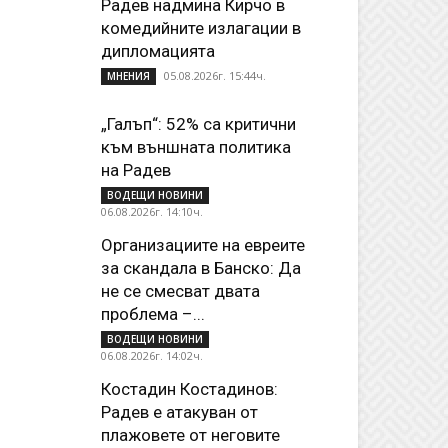
Радев надмина Кирчо в
комедийните излагации в
дипломацията
05.08.2026г. 15:44ч.
МНЕНИЯ
„Галъп“: 52% са критични
към външната политика
на Радев
ВОДЕЩИ НОВИНИ
06.08.2026г. 14:10ч.
Организациите на евреите
за скандала в Банско: Да
не се смесват двата
проблема –...
ВОДЕЩИ НОВИНИ
06.08.2026г. 14:02ч.
Костадин Костадинов:
Радев е атакуван от
плажoвете от неговите