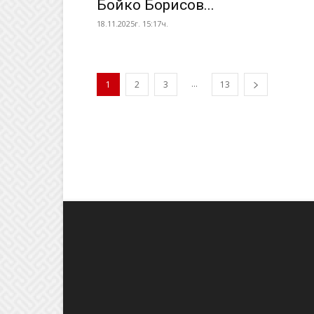
Бойко Борисов...
18.11.2025г. 15:17ч.
...
1
2
3
13