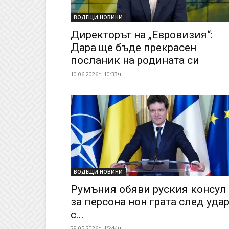
ВОДЕЩИ НОВИНИ
Директорът на „Евровизия“:
Дара ще бъде прекрасен
посланик на родината си
10.06.2026г. 10:33ч.
ВОДЕЩИ НОВИНИ
Румъния обяви руския консул
за персона нон грата след уда
с...
29.05.2026г. 15:44ч.