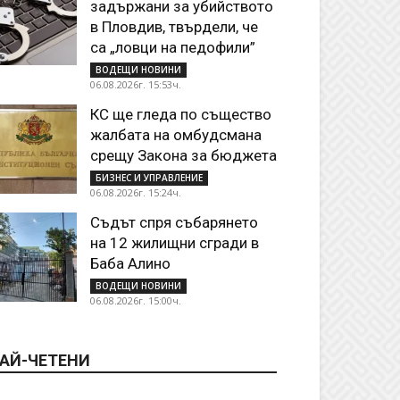
задържани за убийството
в Пловдив, твърдели, че
са „ловци на педофили”
ВОДЕЩИ НОВИНИ
06.08.2026г. 15:53ч.
КС ще гледа по същество
жалбата на омбудсмана
срещу Закона за бюджета
БИЗНЕС И УПРАВЛЕНИЕ
06.08.2026г. 15:24ч.
Съдът спря събарянето
на 12 жилищни сгради в
Баба Алино
ВОДЕЩИ НОВИНИ
06.08.2026г. 15:00ч.
АЙ-ЧЕТЕНИ