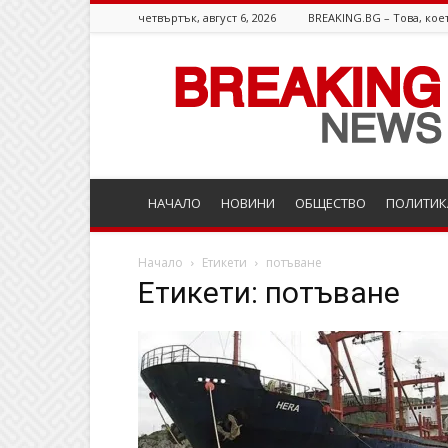
четвъртък, август 6, 2026
BREAKING.BG – Това, коет
Breaking.bg
НАЧАЛО
НОВИНИ
ОБЩЕСТВО
ПОЛИТИК
Начало
Етикети
потъване
Етикети: потъване