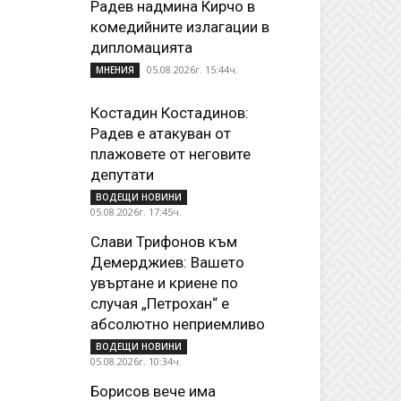
Радев надмина Кирчо в
комедийните излагации в
дипломацията
05.08.2026г. 15:44ч.
МНЕНИЯ
Костадин Костадинов:
Радев е атакуван от
плажoвете от неговите
депутати
ВОДЕЩИ НОВИНИ
05.08.2026г. 17:45ч.
Слави Трифонов към
Демерджиев: Вашето
увъртане и криене по
случая „Петрохан“ е
абсолютно неприемливо
ВОДЕЩИ НОВИНИ
05.08.2026г. 10:34ч.
Борисов вече има