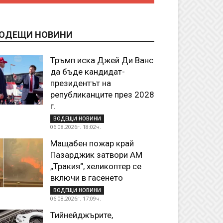
ОДЕЩИ НОВИНИ
Тръмп иска Джей Ди Ванс
да бъде кандидат-
президентът на
републиканците през 2028
г.
ВОДЕЩИ НОВИНИ
06.08.2026г. 18:02ч.
Мащабен пожар край
Пазарджик затвори АМ
„Тракия“, хеликоптер се
включи в гасенето
ВОДЕЩИ НОВИНИ
06.08.2026г. 17:09ч.
Тийнейджърите,