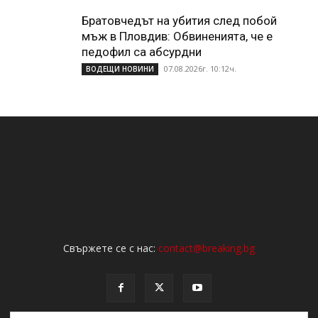
Братовчедът на убития след побой
мъж в Пловдив: Обвиненията, че е
педофил са абсурдни
07.08.2026г. 10:12ч.
ВОДЕЩИ НОВИНИ
Свържете се с нас:
contact@breaking.bg