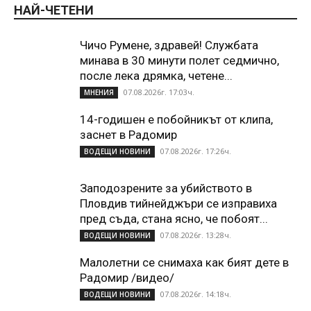
НАЙ-ЧЕТЕНИ
Чичо Румене, здравей! Службата
минава в 30 минути полет седмично,
после лека дрямка, четене...
07.08.2026г. 17:03ч.
МНЕНИЯ
14-годишен е побойникът от клипа,
заснет в Радомир
07.08.2026г. 17:26ч.
ВОДЕЩИ НОВИНИ
Заподозрените за убийството в
Пловдив тийнейджъри се изправиха
пред съда, стана ясно, че побоят...
07.08.2026г. 13:28ч.
ВОДЕЩИ НОВИНИ
Малолетни се снимаха как бият дете в
Радомир /видео/
07.08.2026г. 14:18ч.
ВОДЕЩИ НОВИНИ